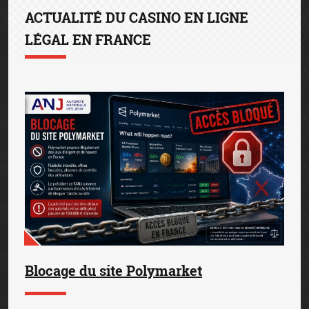
ACTUALITÉ DU CASINO EN LIGNE
LÉGAL EN FRANCE
Blocage du site Polymarket