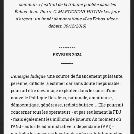
commun. »
( extrait de la tribune publiée dans les
Échos :Jean-Pierre G. MARTIGNONI-HUTIN
« Les jeux
d’argent : un impôt démocratique
»
Les Échos, idees-
debats,
30/12/2016)
---------
FEVRIER 2024
______
L’énergie ludique,
une source de financement puissante,
pérenne, difficile à estimer car sans doute inépuisable,
pourrait être davantage exploitée dans le cadre d’une
nouvelle Politique Des Jeux, nationale, ambitieuse,
démocratique, généreuse, redistributrice… Elle pourrait
concerner tous les opérateurs - et pas seulement la FDJ
- mais également les millions de joueurs Au moment où
l’ANJ - autorité administrative indépendante (AAI) -
multiplie les mesures liberticides néo prohibitionnistes,