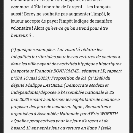
commun. »
L’État cherche de l’argent …les français
aussi ! Bercy ne souhaite pas augmenter l’impôt, le
joueur accepte de payer l’impôt ludique de manière
volontaire ! Alors
qu’est-ce qu’on attend pour être
heureux
!?...
(*) quelques exemples : Loi visant à̀ réduire les
inégalités territoriales pour les ouvertures de casinos »,
dans les villes ayant des activités hippiques historiques
(rapporteur François BONHOMME , sénateur LR, rapport
n°584 ,1O mai 2023) ; Proposition de loi (n° 1248) du
député Philippe LATOMBE (
Démocrate Modem et
indépendants) déposée à l’Assemblée nationale le 23
mai 2023 visant à autoriser les exploitants de casinos à
proposer des jeux de casino en ligne ; Rencontres »
organisées à Assemblée Nationale par d’Éric WOERTH -
« Quelles perspectives pour les jeux d'argent et de
hasard, 13 ans après leur ouverture en ligne ? (salle