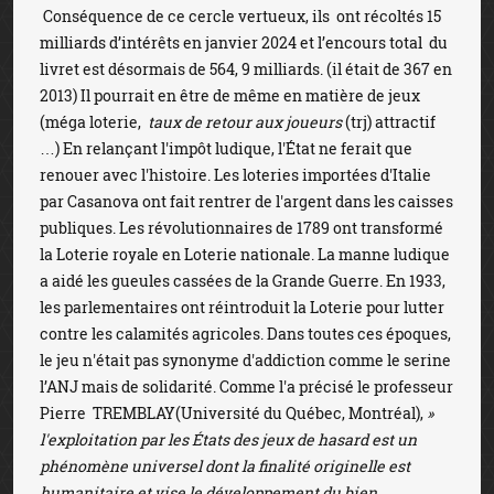
Conséquence de ce cercle vertueux, ils ont récoltés 15
milliards d’intérêts en janvier 2024 et l’encours total du
livret est désormais de 564, 9 milliards. (il était de 367 en
2013) Il pourrait en être de même en matière de jeux
(méga loterie,
taux de retour
aux joueurs
(trj) attractif
…) En relançant l'impôt ludique, l'État ne ferait que
renouer avec l'histoire. Les loteries importées d'Italie
par Casanova ont fait rentrer de l'argent dans les caisses
publiques. Les révolutionnaires de 1789 ont transformé
la Loterie royale en Loterie nationale. La manne ludique
a aidé les gueules cassées de la Grande Guerre. En 1933,
les parlementaires ont réintroduit la Loterie pour lutter
contre les calamités agricoles. Dans toutes ces époques,
le jeu n'était pas synonyme d'addiction comme le serine
l’ANJ mais de solidarité. Comme l'a précisé le professeur
Pierre TREMBLAY(Université du Québec, Montréal),
»
l'exploitation par les États des jeux de hasard est un
phénomène universel dont la finalité originelle est
humanitaire et vise le développement du bien