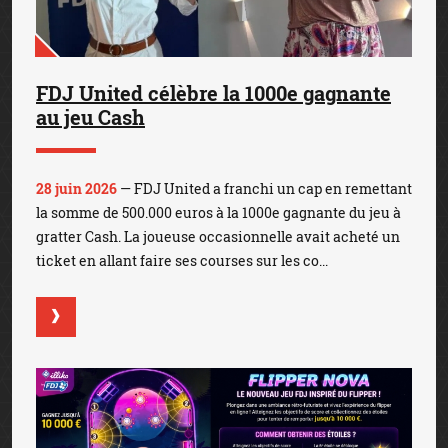
FDJ United célèbre la 1000e gagnante
au jeu Cash
28 juin 2026
— FDJ United a franchi un cap en remettant
la somme de 500.000 euros à la 1000e gagnante du jeu à
gratter Cash. La joueuse occasionnelle avait acheté un
ticket en allant faire ses courses sur les co...