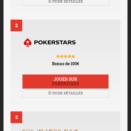
FICHE DÉTAILLÉE
2
Bonus de 100€
JOUER SUR
POKERSTARS
FICHE DÉTAILLÉE
3