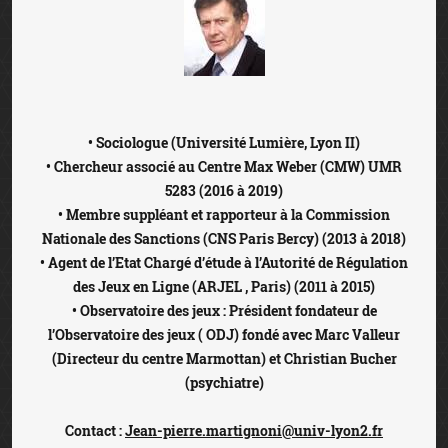
• Sociologue (Université Lumière, Lyon II)
• Chercheur associé au Centre Max Weber (CMW) UMR
5283 (2016 à 2019)
• Membre suppléant et rapporteur à la Commission
Nationale des Sanctions (CNS Paris Bercy) (2013 à 2018)
• Agent de l’Etat Chargé d’étude à l’Autorité de Régulation
des Jeux en Ligne (ARJEL , Paris) (2011 à 2015)
• Observatoire des jeux : Président fondateur de
l’Observatoire des jeux ( ODJ) fondé avec Marc Valleur
(Directeur du centre Marmottan) et Christian Bucher
(psychiatre)
Contact :
Jean-pierre.martignoni@univ-lyon2.fr