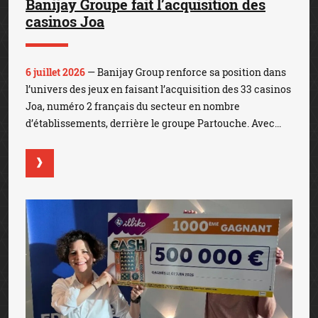
Banijay Groupe fait l’acquisition des
casinos Joa
6 juillet 2026
— Banijay Group renforce sa position dans
l’univers des jeux en faisant l’acquisition des 33 casinos
Joa, numéro 2 français du secteur en nombre
d’établissements, derrière le groupe Partouche. Avec...