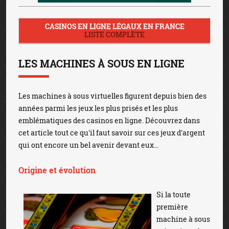
CASINOS EN LIGNE LÉGAUX EN FRANCE
LISTE COMPLÈTE
LES MACHINES À SOUS EN LIGNE
Les machines à sous virtuelles figurent depuis bien des
années parmi les jeux les plus prisés et les plus
emblématiques des casinos en ligne. Découvrez dans
cet article tout ce qu'il faut savoir sur ces jeux d'argent
qui ont encore un bel avenir devant eux...
Origine et évolution
Si la toute
première
machine à sous