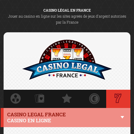
CASINO LÉGAL EN FRANCE
Jouer au casino en ligne sur les sites agréés de jeux d'argent autorisés
par la France
CASINO LEGAL FRANCE
CASINO EN LIGNE