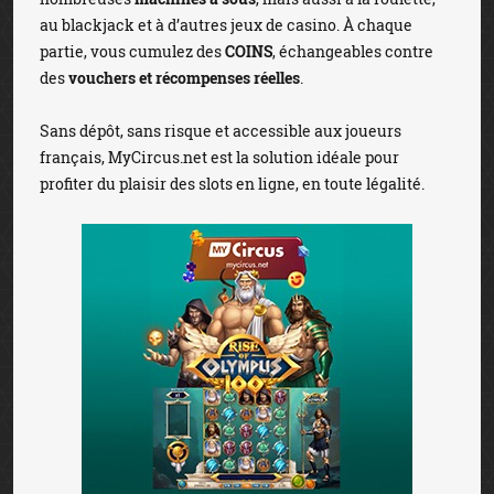
au blackjack et à d’autres jeux de casino. À chaque
partie, vous cumulez des
COINS
, échangeables contre
des
vouchers et récompenses réelles
.
Sans dépôt, sans risque et accessible aux joueurs
français, MyCircus.net est la solution idéale pour
profiter du plaisir des slots en ligne, en toute légalité.