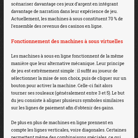
scénariser davantage ces jeux d'argent en intégrant
davantage de narration dans leur expérience de jeu.
Actuellement, les machines à sous constituent 70 % de
l'ensemble des revenus des casinos en ligne.
Fonctionnement des machines à sous virtuelles
Les machines à sous en ligne fonctionnent de la même
manière que leur alternative mécanique. Leur principe
de jeu est extrêmement simple : il suffit au joueur de
sélectionner la mise de son choix, puis de cliquer sur un
bouton pour activer la machine. Celle-ci fait alors
tourner ses rouleaux (généralement entre 3 et 5). Le but
du jeu consiste à aligner plusieurs symboles similaires
sur les lignes de paiement afin d'obtenir des gains.
De plus en plus de machines en ligne prennent en
compte les lignes verticales, voire diagonales. Certaines
permettent même des combinaisons spéciales, ce qui