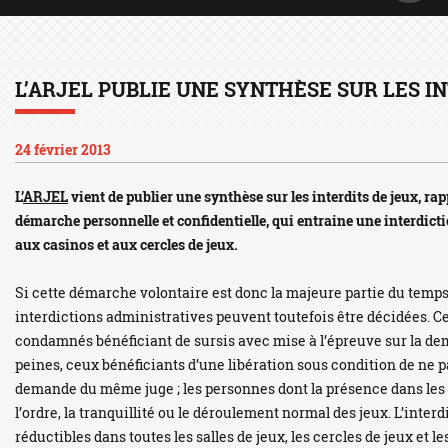
L’ARJEL PUBLIE UNE SYNTHÈSE SUR LES I
24 février 2013
L
’
ARJEL
vient de publier une synthèse sur les interdits de jeux, rap
démarche personnelle et confidentielle, qui entraine une interdicti
aux casinos et aux cercles de jeux.
Si cette démarche volontaire est donc la majeure partie du temps à
interdictions administratives peuvent toutefois être décidées. 
condamnés bénéficiant de sursis avec mise à l’épreuve sur la dem
peines, ceux bénéficiants d’une libération sous condition de ne p
demande du même juge ; les personnes dont la présence dans les s
l’ordre, la tranquillité ou le déroulement normal des jeux. L’inte
réductibles dans toutes les salles de jeux, les cercles de jeux et le