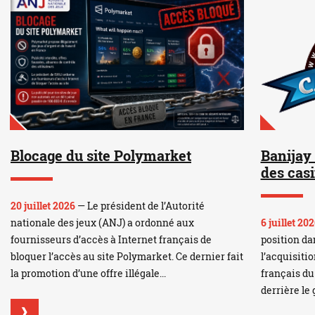
Banijay 
Blocage du site Polymarket
des cas
20 juillet 2026
— Le président de l’Autorité
6 juillet 20
nationale des jeux (ANJ) a ordonné aux
position da
fournisseurs d’accès à Internet français de
l’acquisiti
bloquer l’accès au site Polymarket. Ce dernier fait
français du
la promotion d’une offre illégale...
derrière le