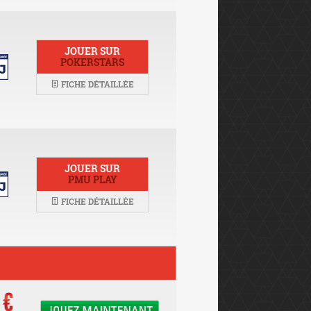
JOUER SUR
POKERSTARS
FICHE DÉTAILLÉE
JOUER SUR
PMU PLAY
FICHE DÉTAILLÉE