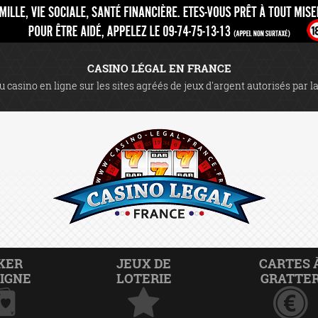
CASINO LÉGAL EN FRANCE
u casino en ligne sur les sites agréés de jeux d'argent autorisés par l
KER
JEUX DE
CARTES 
LIGNE
LOTERIE
GRATTE