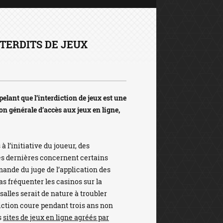
NTERDITS DE JEUX
pelant que l’interdiction de jeux est une
on générale d’accès aux jeux en ligne,
 l’initiative du joueur, des
Ces dernières concernent certains
ande du juge de l’application des
as fréquenter les casinos sur la
alles serait de nature à troubler
rdiction coure pendant trois ans non
s
sites de jeux en ligne agréés par