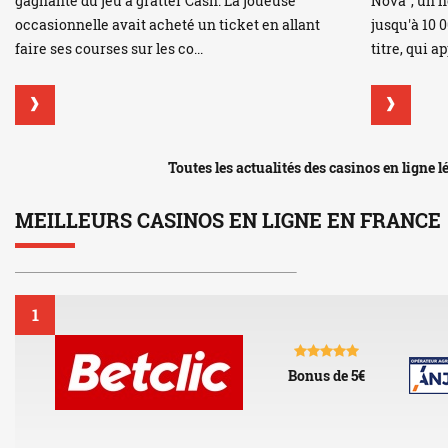
gagnante du jeu à gratter Cash. La joueuse
Nova", un n
occasionnelle avait acheté un ticket en allant
jusqu'à 10 
faire ses courses sur les co...
titre, qui ap
Toutes les actualités des casinos en ligne 
MEILLEURS CASINOS EN LIGNE EN FRANCE
1
Bonus de 5€