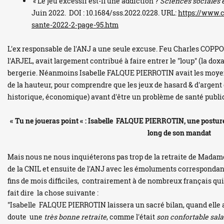
« Le jeu excessif est-il une addiction ?
Sciences sociales 
Juin 2022. DOI : 10.1684/sss.2022.0228. URL:
https://www.c
sante-2022-2-page-95.htm
L'ex responsable de l'ANJ a une seule excuse. Feu Charles COPP
l'ARJEL, avait largement contribué à faire entrer le "loup" (la dox
bergerie. Néanmoins Isabelle FALQUE PIERROTIN avait les moyens
de la hauteur, pour comprendre que les jeux de hasard & d'argent c
historique, économique) avant d'être un problème de santé publi
« Tu ne joueras point « : Isabelle FALQUE PIERROTIN, une posture
long de son mandat
Mais nous ne nous inquiéterons pas trop de la retraite de Mad
de la CNIL et ensuite de l'ANJ avec les émoluments correspondant
fins de mois difficiles, contrairement à de nombreux français qui
fait dire la chose suivante :
"Isabelle FALQUE PIERROTIN laissera un sacré bilan, quand elle 
doute une
très bonne retraite
, comme l'était
son confortable sala