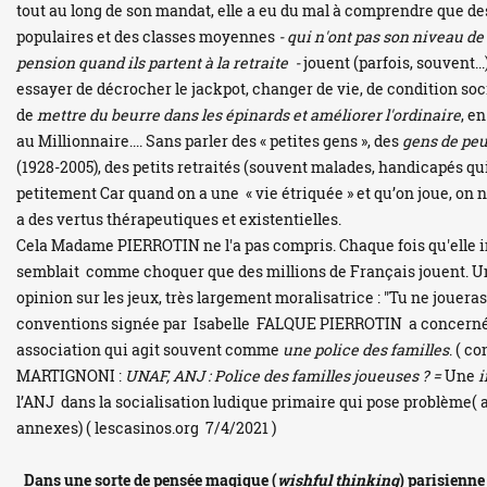
tout au long de son mandat, elle a eu du mal à comprendre que de
populaires et des classes moyennes
- qui n'ont pas son niveau de
pension quand ils partent à la retraite -
jouent (parfois, souvent...
essayer de décrocher le jackpot, changer de vie, de condition s
de
mettre du beurre dans les épinards et améliorer l'ordinaire
, e
au Millionnaire.... Sans parler des « petites gens », des
gens de pe
(1928-2005), des petits retraités (souvent malades, handicapés q
petitement Car quand on a une « vie étriquée » et qu’on joue, on n’
a des vertus thérapeutiques et existentielles.
Cela Madame PIERROTIN ne l'a pas compris. Chaque fois qu'elle in
semblait comme choquer que des millions de Français jouent. Un
opinion sur les jeux, très largement moralisatrice : "Tu ne jouera
conventions signée par Isabelle FALQUE PIERROTIN a concerné
association qui agit souvent comme
une police des familles
. ( c
MARTIGNONI :
UNAF, ANJ : Police des familles joueuses ? =
Une
i
l’ANJ dans la socialisation ludique primaire qui pose problème( avr
annexes) ( lescasinos.org 7/4/2021 )
Dans une sorte de pensée magique (
wishful thinking
) parisienne