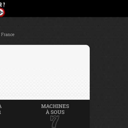
a France
À
MACHINES
R
À SOUS