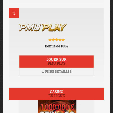
3
Bonus de 100€
JOUER SUR
PMU PLAY
FICHE DÉTAILLÉE
CASINO
EN LIGNE