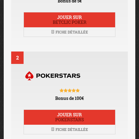
Bonus de 5€
JOUER SUR
BETCLIC POKER
FICHE DÉTAILLÉE
2
Bonus de 100€
JOUER SUR
POKERSTARS
FICHE DÉTAILLÉE