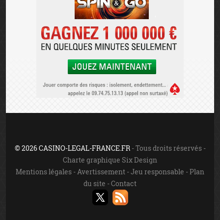
© 2026 CASINO-LEGAL-FRANCE.FR
- Tous droits réservés -
Charte graphique Six Design
Mentions légales
-
Avertissement
-
Jeu responsable
-
Plan
du site
-
Contact