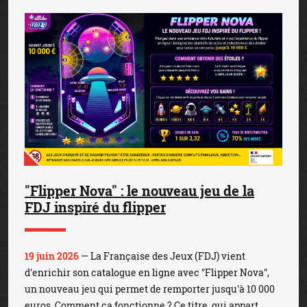
"Flipper Nova" : le nouveau jeu de la
FDJ inspiré du flipper
19 juin 2026
— La Française des Jeux (FDJ) vient
d'enrichir son catalogue en ligne avec "Flipper Nova",
un nouveau jeu qui permet de remporter jusqu'à 10 000
euros. Comment ça fonctionne ? Ce titre, qui appart...