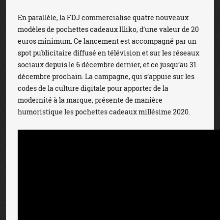
En parallèle, la FDJ commercialise quatre nouveaux
modèles de pochettes cadeaux Illiko, d’une valeur de 20
euros minimum. Ce lancement est accompagné par un
spot publicitaire diffusé en télévision et sur les réseaux
sociaux depuis le 6 décembre dernier, et ce jusqu’au 31
décembre prochain. La campagne, qui s’appuie sur les
codes de la culture digitale pour apporter de la
modernité à la marque, présente de manière
humoristique les pochettes cadeaux millésime 2020.