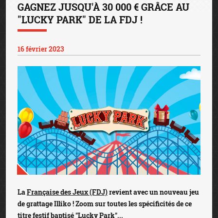
GAGNEZ JUSQU'À 30 000 € GRÂCE AU
"LUCKY PARK" DE LA FDJ !
16 février 2023
La
Française des Jeux (FDJ)
revient avec un nouveau jeu
de grattage Illiko ! Zoom sur toutes les spécificités de ce
titre festif baptisé "Lucky Park"...