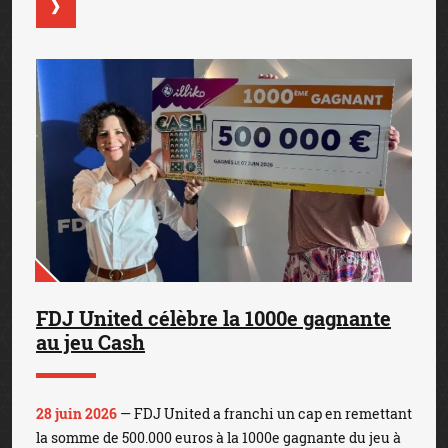
FDJ United célèbre la 1000e gagnante
au jeu Cash
28 juin 2026
— FDJ United a franchi un cap en remettant
la somme de 500.000 euros à la 1000e gagnante du jeu à