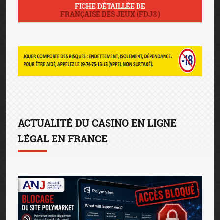
FICHE DÉTAILLÉE DE
FRANÇAISE DES JEUX (FDJ®)
ACTUALITÉ DU CASINO EN LIGNE
LÉGAL EN FRANCE