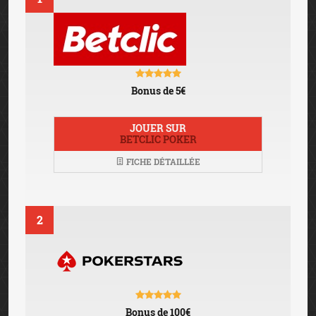
Bonus de 5€
JOUER SUR
BETCLIC POKER
FICHE DÉTAILLÉE
2
Bonus de 100€