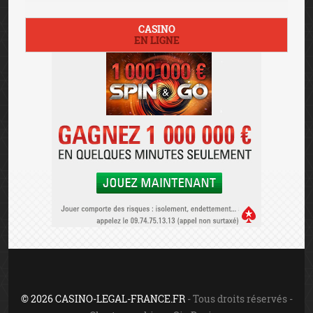
CASINO
EN LIGNE
© 2026 CASINO-LEGAL-FRANCE.FR
- Tous droits réservés -