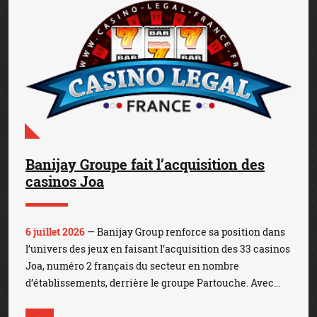
Banijay Groupe fait l’acquisition des
casinos Joa
6 juillet 2026
— Banijay Group renforce sa position dans
l’univers des jeux en faisant l’acquisition des 33 casinos
Joa, numéro 2 français du secteur en nombre
d’établissements, derrière le groupe Partouche. Avec...