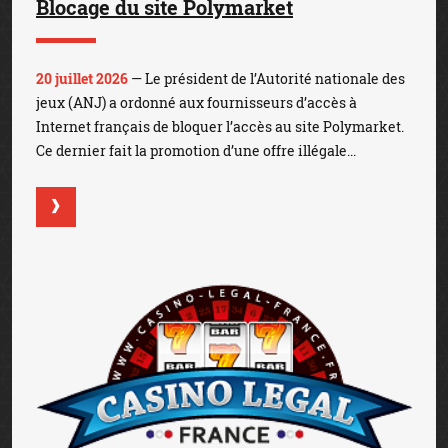
Blocage du site Polymarket
20 juillet 2026
— Le président de l’Autorité nationale des
jeux (ANJ) a ordonné aux fournisseurs d’accès à
Internet français de bloquer l’accès au site Polymarket.
Ce dernier fait la promotion d’une offre illégale...