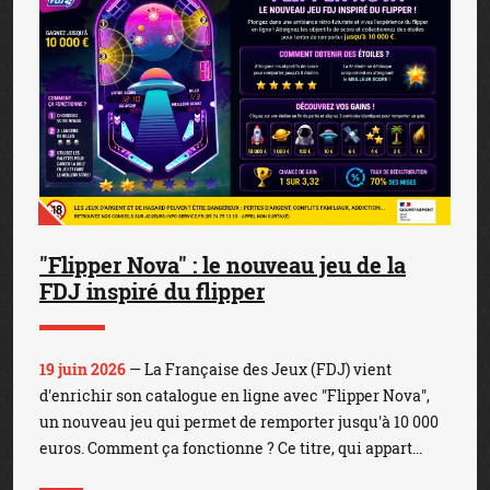
"Flipper Nova" : le nouveau jeu de la
FDJ inspiré du flipper
19 juin 2026
— La Française des Jeux (FDJ) vient
d'enrichir son catalogue en ligne avec "Flipper Nova",
un nouveau jeu qui permet de remporter jusqu'à 10 000
euros. Comment ça fonctionne ? Ce titre, qui appart...