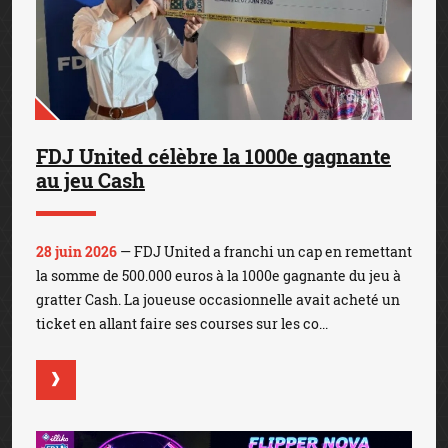
FDJ United célèbre la 1000e gagnante
au jeu Cash
28 juin 2026
— FDJ United a franchi un cap en remettant
la somme de 500.000 euros à la 1000e gagnante du jeu à
gratter Cash. La joueuse occasionnelle avait acheté un
ticket en allant faire ses courses sur les co...