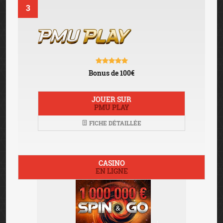
3
Bonus de 100€
JOUER SUR
PMU PLAY
FICHE DÉTAILLÉE
CASINO
EN LIGNE