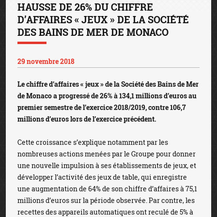
HAUSSE DE 26% DU CHIFFRE
D’AFFAIRES « JEUX » DE LA SOCIÉTÉ
DES BAINS DE MER DE MONACO
29 novembre 2018
Le chiffre d’affaires « jeux » de la Société des Bains de Mer
de Monaco a progressé de 26% à 134,1 millions d’euros au
premier semestre de l’exercice 2018/2019, contre 106,7
millions d’euros lors de l’exercice précédent.
Cette croissance s’explique notamment par les
nombreuses actions menées par le Groupe pour donner
une nouvelle impulsion à ses établissements de jeux, et
développer l’activité des jeux de table, qui enregistre
une augmentation de 64% de son chiffre d’affaires à 75,1
millions d’euros sur la période observée. Par contre, les
recettes des appareils automatiques ont reculé de 5% à