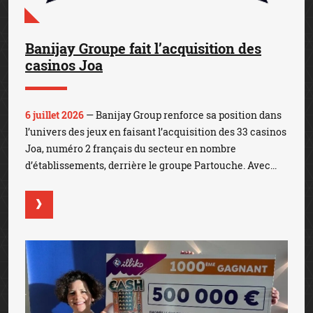
Banijay Groupe fait l’acquisition des
casinos Joa
6 juillet 2026
— Banijay Group renforce sa position dans
l’univers des jeux en faisant l’acquisition des 33 casinos
Joa, numéro 2 français du secteur en nombre
d’établissements, derrière le groupe Partouche. Avec...