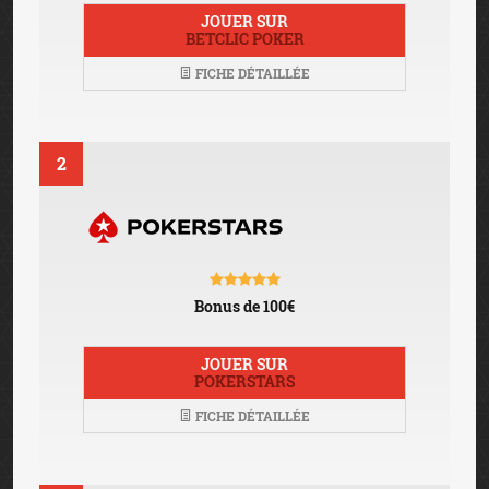
JOUER SUR
BETCLIC POKER
FICHE DÉTAILLÉE
2
Bonus de 100€
JOUER SUR
POKERSTARS
FICHE DÉTAILLÉE