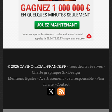
© 2026 CASINO-LEGAL-FRANCE.FR
- Tous droits réservés -
Charte graphique Six Design
Mentions légales
-
Avertissement
-
Jeu responsable
-
Plan
du site
-
Contact