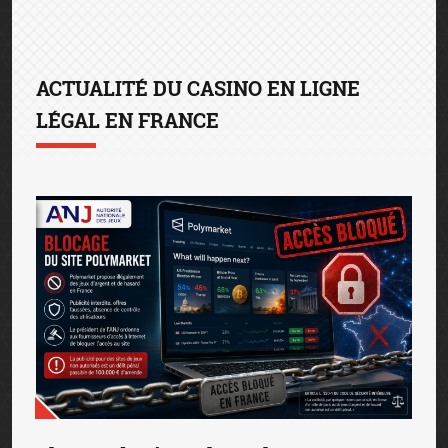
ACTUALITÉ DU CASINO EN LIGNE
LÉGAL EN FRANCE