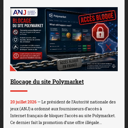
Blocage du site Polymarket
20 juillet 2026
— Le président de l’Autorité nationale des
jeux (ANJ) a ordonné aux fournisseurs d’accès à
Internet français de bloquer l’accès au site Polymarket.
Ce dernier fait la promotion d’une offre illégale...