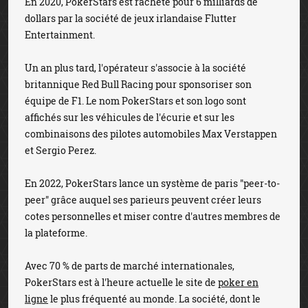
En 2020, PokerStars est racheté pour 6 milliards de
dollars par la société de jeux irlandaise Flutter
Entertainment.
Un an plus tard, l'opérateur s'associe à la société
britannique Red Bull Racing pour sponsoriser son
équipe de F1. Le nom PokerStars et son logo sont
affichés sur les véhicules de l'écurie et sur les
combinaisons des pilotes automobiles Max Verstappen
et Sergio Perez.
En 2022, PokerStars lance un système de paris "peer-to-
peer" grâce auquel ses parieurs peuvent créer leurs
cotes personnelles et miser contre d'autres membres de
la plateforme.
Avec 70 % de parts de marché internationales,
PokerStars est à l'heure actuelle le site de
poker en
ligne
le plus fréquenté au monde. La société, dont le