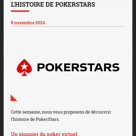
L'HISTOIRE DE POKERSTARS
8 novembre 2024
Cette semaine, nous vous proposons de découvrir
l'histoire de PokerStars.
Un pionnier du poker virtuel