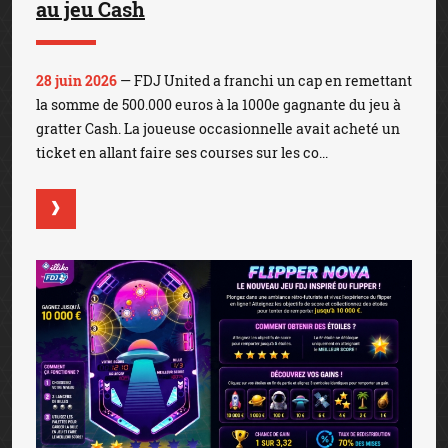
au jeu Cash
28 juin 2026
— FDJ United a franchi un cap en remettant
la somme de 500.000 euros à la 1000e gagnante du jeu à
gratter Cash. La joueuse occasionnelle avait acheté un
ticket en allant faire ses courses sur les co...