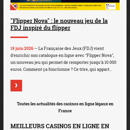
"Flipper Nova" : le nouveau jeu de la
FDJ inspiré du flipper
19 juin 2026
— La Française des Jeux (FDJ) vient
d'enrichir son catalogue en ligne avec "Flipper Nova",
un nouveau jeu qui permet de remporter jusqu'à 10 000
euros. Comment ça fonctionne ? Ce titre, qui appart...
Toutes les actualités des casinos en ligne légaux en
France
MEILLEURS CASINOS EN LIGNE EN