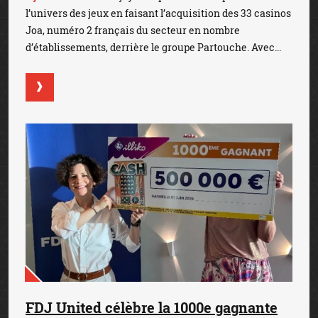
l’univers des jeux en faisant l’acquisition des 33 casinos
Joa, numéro 2 français du secteur en nombre
d’établissements, derrière le groupe Partouche. Avec...
FDJ United célèbre la 1000e gagnante