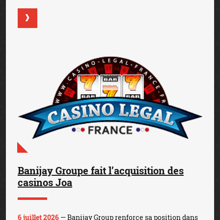
Banijay Groupe fait l’acquisition des
casinos Joa
6 juillet 2026
— Banijay Group renforce sa position dans