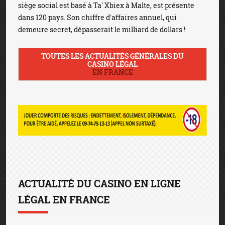
siège social est basé à Ta' Xbiex à Malte, est présente
dans 120 pays. Son chiffre d'affaires annuel, qui
demeure secret, dépasserait le milliard de dollars !
TOUTES LES ACTUALITÉS GÉNÉRALES DU
CASINO LÉGAL
EN FRANCE
ACTUALITÉ DU CASINO EN LIGNE
LÉGAL EN FRANCE