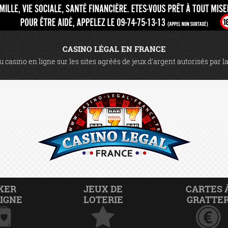
CASINO LÉGAL EN FRANCE
u casino en ligne sur les sites agréés de jeux d'argent autorisés par l
KER
JEUX DE
CARTES 
LIGNE
LOTERIE
GRATTE