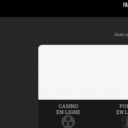
Jouer a
CASINO
PO
EN LIGNE
EN 