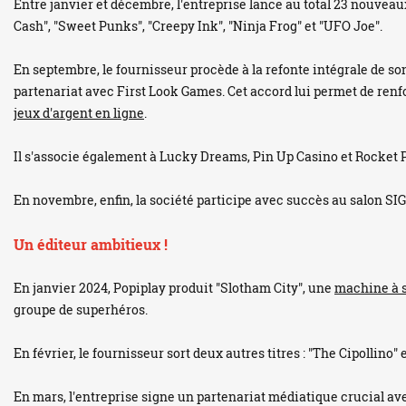
Entre janvier et décembre, l'entreprise lance au total 23 nouveaux
Cash", "Sweet Punks", "Creepy Ink", "Ninja Frog" et "UFO Joe".
En septembre, le fournisseur procède à la refonte intégrale de s
partenariat avec First Look Games. Cet accord lui permet de renfo
jeux d'argent en ligne
.
Il s'associe également à Lucky Dreams, Pin Up Casino et Rocket P
En novembre, enfin, la société participe avec succès au salon S
Un éditeur ambitieux !
En janvier 2024, Popiplay produit "Slotham City", une
machine à s
groupe de superhéros.
En février, le fournisseur sort deux autres titres : "The Cipollino" 
En mars, l'entreprise signe un partenariat médiatique crucial av