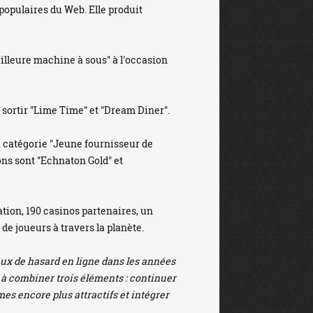
 populaires du Web. Elle produit
illeure machine à sous" à l'occasion
 sortir "Lime Time" et "Dream Diner".
la catégorie "Jeune fournisseur de
ons sont "Echnaton Gold" et
ation, 190 casinos partenaires, un
de joueurs à travers la planète.
ux de hasard en ligne dans les années
 à combiner trois éléments : continuer
s encore plus attractifs et intégrer