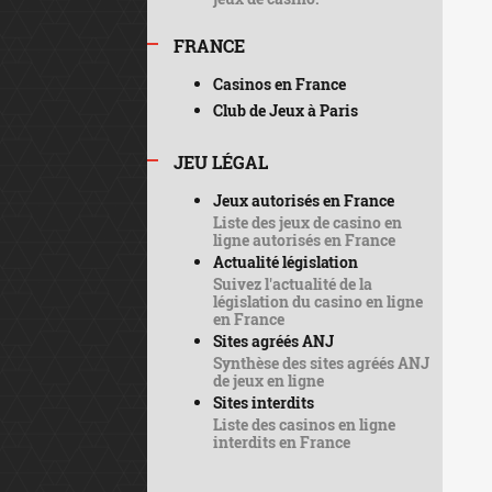
FRANCE
Casinos en France
Club de Jeux à Paris
JEU LÉGAL
Jeux autorisés en France
Liste des jeux de casino en
ligne autorisés en France
Actualité législation
Suivez l'actualité de la
législation du casino en ligne
en France
Sites agréés ANJ
Synthèse des sites agréés ANJ
de jeux en ligne
Sites interdits
Liste des casinos en ligne
interdits en France