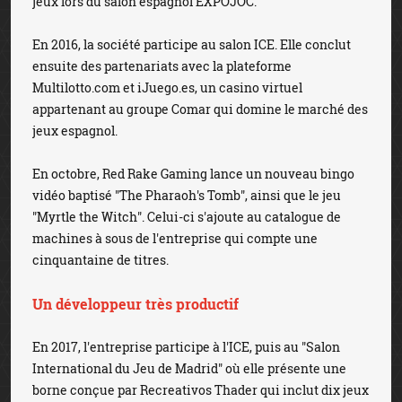
jeux lors du salon espagnol EXPOJOC.
En 2016, la société participe au salon ICE. Elle conclut
ensuite des partenariats avec la plateforme
Multilotto.com et iJuego.es, un casino virtuel
appartenant au groupe Comar qui domine le marché des
jeux espagnol.
En octobre, Red Rake Gaming lance un nouveau bingo
vidéo baptisé "The Pharaoh's Tomb", ainsi que le jeu
"Myrtle the Witch". Celui-ci s'ajoute au catalogue de
machines à sous de l'entreprise qui compte une
cinquantaine de titres.
Un développeur très productif
En 2017, l'entreprise participe à l'ICE, puis au "Salon
International du Jeu de Madrid" où elle présente une
borne conçue par Recreativos Thader qui inclut dix jeux