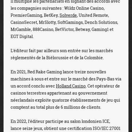
Il multiplie les partenariats en signant des accords avec
les compagnies suivantes : Wildz Online Casino,
PremierGaming, BetKey,
Solverde
, United Remote,
CasinoSecret, MrSlotty, SoftGamings, Dench Solutions,
MrGamble, 888Casino, BetVictor, Betway, Gaming1 et
EGT Digital.
L'éditeur fait par ailleurs son entrée sur les marchés
réglementés de la Biélorussie et de la Colombie.
En 2021, Red Rake Gaming lance treize nouvelles
machines à sous et entre sur le marché des Pays-Bas via
un accord conclu avec
Holland Casino
. Cet opérateur de
casinos terrestres appartenant au gouvernement
néerlandais exploite quatorze établissements de jeu qui
comptent au total plus de 6 millions de clients.
En 2022, l'éditeur participe au salon londonien ICE,
lance seize jeux, obtient une certification ISO/IEC 27001