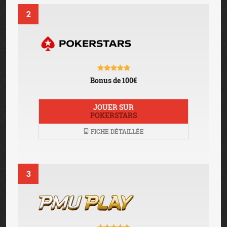
2
Bonus de 100€
JOUER SUR
POKERSTARS
FICHE DÉTAILLÉE
3