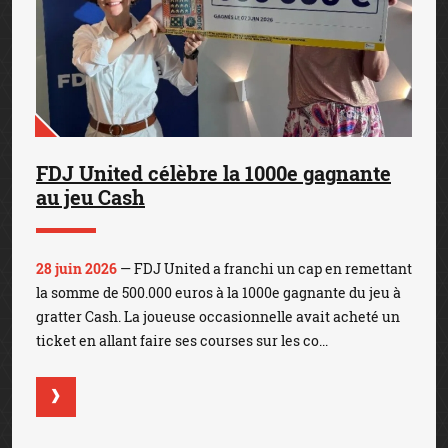
FDJ United célèbre la 1000e gagnante
au jeu Cash
28 juin 2026
— FDJ United a franchi un cap en remettant
la somme de 500.000 euros à la 1000e gagnante du jeu à
gratter Cash. La joueuse occasionnelle avait acheté un
ticket en allant faire ses courses sur les co...