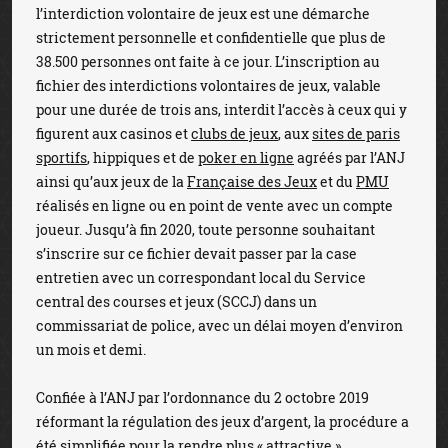
l’interdiction volontaire de jeux est une démarche
strictement personnelle et confidentielle que plus de
38.500 personnes ont faite à ce jour. L’inscription au
fichier des interdictions volontaires de jeux, valable
pour une durée de trois ans, interdit l’accès à ceux qui y
figurent aux casinos et
clubs de jeux
, aux
sites de paris
sportifs
, hippiques et de
poker en ligne
agréés par l’ANJ
ainsi qu’aux jeux de la
Française des Jeux
et du
PMU
réalisés en ligne ou en point de vente avec un compte
joueur. Jusqu’à fin 2020, toute personne souhaitant
s’inscrire sur ce fichier devait passer par la case
entretien avec un correspondant local du Service
central des courses et jeux (SCCJ) dans un
commissariat de police, avec un délai moyen d’environ
un mois et demi.
Confiée à l’ANJ par l’ordonnance du 2 octobre 2019
réformant la régulation des jeux d’argent, la procédure a
été simplifiée pour la rendre plus « attractive ».