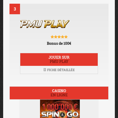
3
Bonus de 100€
JOUER SUR
PMU PLAY
FICHE DÉTAILLÉE
CASINO
EN LIGNE