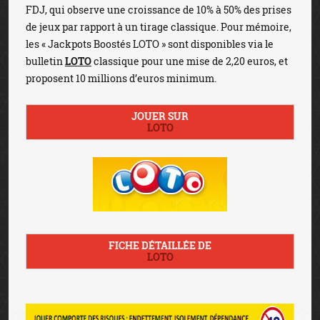
FDJ, qui observe une croissance de 10% à 50% des prises
de jeux par rapport à un tirage classique. Pour mémoire,
les « Jackpots Boostés LOTO » sont disponibles via le
bulletin
LOTO
classique pour une mise de 2,20 euros, et
proposent 10 millions d’euros minimum.
JOUER SUR
LOTO
FICHE DÉTAILLÉE DE
LOTO