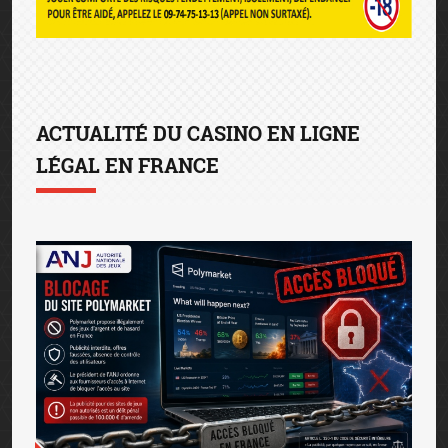
ACTUALITÉ DU CASINO EN LIGNE
LÉGAL EN FRANCE