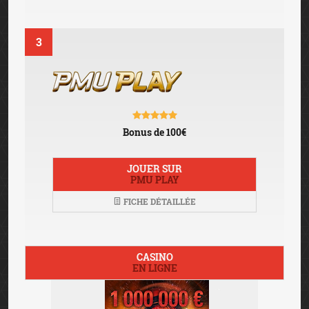
3
Bonus de 100€
JOUER SUR
PMU PLAY
FICHE DÉTAILLÉE
CASINO
EN LIGNE