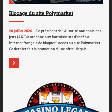
Blocage du site Polymarket
20 juillet 2026
— Le président de l’Autorité nationale des
jeux (ANJ) a ordonné aux fournisseurs d’accès à
Internet français de bloquer l’accès au site Polymarket.
Ce dernier fait la promotion d’une offre illégale...