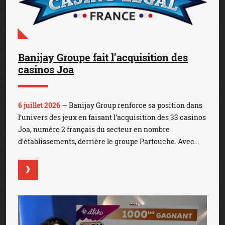
Banijay Groupe fait l’acquisition des
casinos Joa
6 juillet 2026
— Banijay Group renforce sa position dans
l’univers des jeux en faisant l’acquisition des 33 casinos
Joa, numéro 2 français du secteur en nombre
d’établissements, derrière le groupe Partouche. Avec...