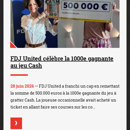
FDJ United célèbre la 1000e gagnante
au jeu Cash
28 juin 2026
— FDJ United a franchi un cap en remettant
la somme de 500.000 euros à la 1000e gagnante du jeu à
gratter Cash. La joueuse occasionnelle avait acheté un
ticket en allant faire ses courses sur les co...