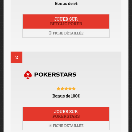
Bonus de 5€
JOUER SUR
BETCLIC POKER
FICHE DÉTAILLÉE
2
Bonus de 100€
JOUER SUR
POKERSTARS
FICHE DÉTAILLÉE