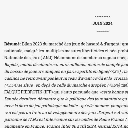
---------
JUIN 2024
______
Résumé
:
Bilan 2023 du marché des jeux de hasard & d’argent : gr
nationale, malgré les multiples mesures liberticides et néo-prohib
Nationale des jeux ( ANJ). Néanmoins de nombreux signaux nég
Rapido ; moins de clients sur euro millions; moins de compte joue
du bassin de joueurs uniques en paris sportifs en ligne(-7,3%) ; 
casinos ne retrouvent pas leur niveau d’avant covid et la croiss
(+3,5%) se situe en deçà de celle du marché européen (+5,5%)
mal
FALQUE PIERROTIN (IFP) qui s’auto persuade que
«
cette bonne s
l’année dernière, démontre que la politique des jeux sanitaire qu’
avec la
doxa
du jeu pathologie maladie - qu’elle nomme pompe
-
« n’est pas un frein au développement »
des jeux d’argent ». A voi
patronne de l’ANJ est intervenue sur les ondes de Radio France (
augmente en France, France inter 30 avril 2024, journal 13/14, n