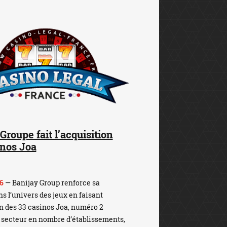
Groupe fait l’acquisition
inos Joa
26
— Banijay Group renforce sa
ns l’univers des jeux en faisant
on des 33 casinos Joa, numéro 2
 secteur en nombre d’établissements,