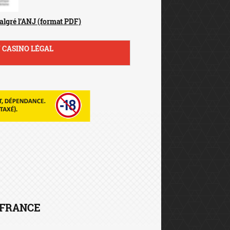
malgré l’ANJ (format PDF)
 CASINO LÉGAL
 FRANCE