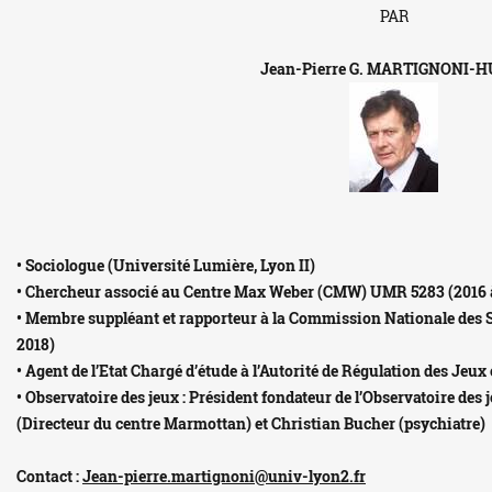
PAR
Jean-Pierre G. MARTIGNONI-
• Sociologue (Université Lumière, Lyon II)
• Chercheur associé au Centre Max Weber (CMW) UMR 5283 (2016 
• Membre suppléant et rapporteur à la Commission Nationale des S
2018)
• Agent de l’Etat Chargé d’étude à l’Autorité de Régulation des Jeux
• Observatoire des jeux : Président fondateur de l’Observatoire des
(Directeur du centre Marmottan) et Christian Bucher (psychiatre)
Contact :
Jean-pierre.martignoni@univ-lyon2.fr