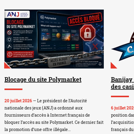
Banijay 
Blocage du site Polymarket
des cas
20 juillet 2026
— Le président de l’Autorité
6 juillet 20
nationale des jeux (ANJ) a ordonné aux
position da
fournisseurs d’accès à Internet français de
l’acquisiti
bloquer l’accès au site Polymarket. Ce dernier fait
français du
la promotion d’une offre illégale...