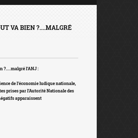
UT VA BIEN ?....MALGRÉ
n ?....malgré l’ANJ :
ience de l’économie ludique nationale,
tes
prises par l’Autorité Nationale des
égatifs apparaissent