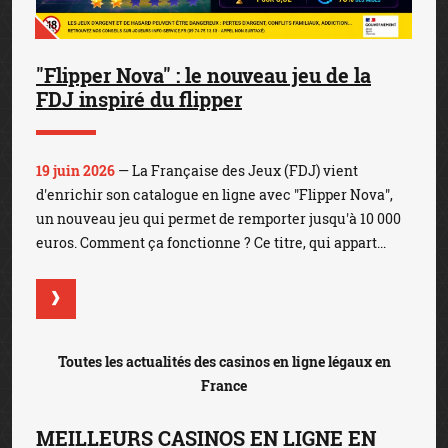
"Flipper Nova" : le nouveau jeu de la
FDJ inspiré du flipper
19 juin 2026
— La Française des Jeux (FDJ) vient
d'enrichir son catalogue en ligne avec "Flipper Nova",
un nouveau jeu qui permet de remporter jusqu'à 10 000
euros. Comment ça fonctionne ? Ce titre, qui appart...
Toutes les actualités des casinos en ligne légaux en
France
MEILLEURS CASINOS EN LIGNE EN