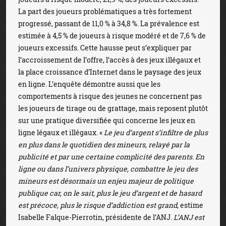
La part des joueurs problématiques a très fortement
progressé, passant de 11,0 % à 34,8 %. La
prévalence est
estimée à 4,5 % de joueurs à risque modéré et de 7,6 % de
joueurs excessifs. Cette hausse peut s’expliquer par
l’accroissement de l’offre, l’accès à des jeux illégaux et
la place croissance d’Internet dans le paysage des jeux
en ligne. L’enquête démontre aussi que les
comportements à risque des jeunes ne concernent pas
les joueurs de tirage ou de grattage, mais reposent plutôt
sur une pratique diversifiée qui concerne les jeux en
ligne légaux et illégaux. «
Le jeu d’argent s’infiltre de plus
en plus dans le quotidien des mineurs, relayé par la
publicité et par une certaine complicité des parents. En
ligne ou dans l’univers physique, combattre le jeu des
mineurs est désormais un enjeu majeur de politique
publique car, on le sait, plus le jeu d’argent et de hasard
est précoce, plus le risque d’addiction est grand
, estime
Isabelle Falque-Pierrotin, présidente de l’ANJ.
L’ANJ est