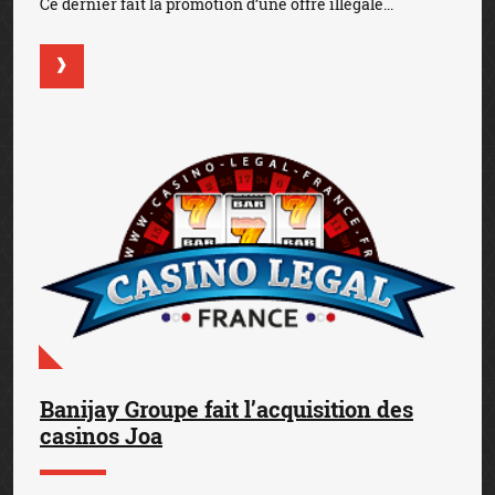
Ce dernier fait la promotion d’une offre illégale...
Banijay Groupe fait l’acquisition des
casinos Joa