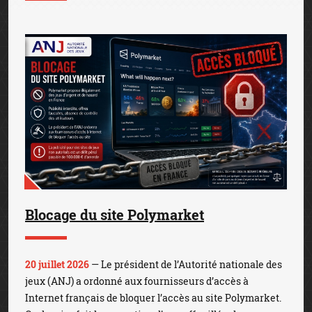
Blocage du site Polymarket
20 juillet 2026
— Le président de l’Autorité nationale des
jeux (ANJ) a ordonné aux fournisseurs d’accès à
Internet français de bloquer l’accès au site Polymarket.