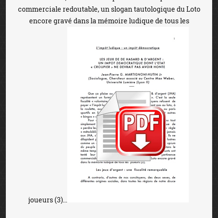
commerciale redoutable, un slogan tautologique du Loto
encore gravé dans la mémoire ludique de tous les
joueurs (3)...