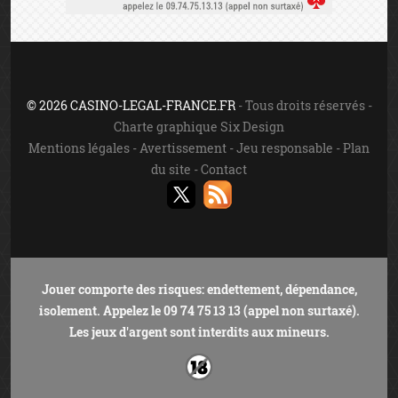
© 2026 CASINO-LEGAL-FRANCE.FR
- Tous droits réservés -
Charte graphique Six Design
Mentions légales
-
Avertissement
-
Jeu responsable
-
Plan
du site
-
Contact
Jouer comporte des risques: endettement, dépendance,
isolement. Appelez le 09 74 75 13 13 (appel non surtaxé).
Les jeux d'argent sont interdits aux mineurs.