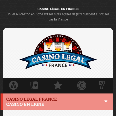
CASINO LÉGAL EN FRANCE
Jouer au casino en ligne sur les sites agréés de jeux d'argent autorisés
par la France
CASINO LEGAL FRANCE
CASINO EN LIGNE