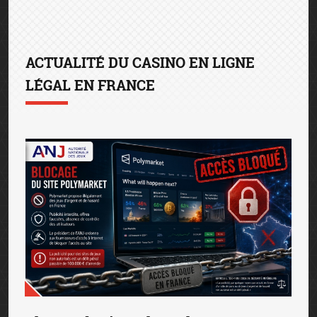
ACTUALITÉ DU CASINO EN LIGNE
LÉGAL EN FRANCE