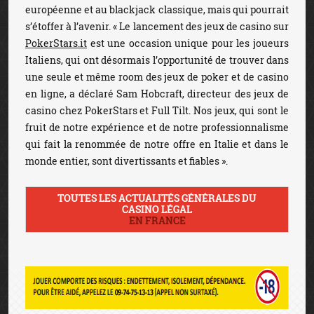
européenne et au blackjack classique, mais qui pourrait
s’étoffer à l’avenir. « Le lancement des jeux de casino sur
PokerStars.it
est une occasion unique pour les joueurs
Italiens, qui ont désormais l’opportunité de trouver dans
une seule et même room des jeux de poker et de casino
en ligne, a déclaré Sam Hobcraft, directeur des jeux de
casino chez PokerStars et Full Tilt. Nos jeux, qui sont le
fruit de notre expérience et de notre professionnalisme
qui fait la renommée de notre offre en Italie et dans le
monde entier, sont divertissants et fiables ».
TOUTES LES ACTUALITÉS GÉNÉRALES DU
CASINO LÉGAL
EN FRANCE