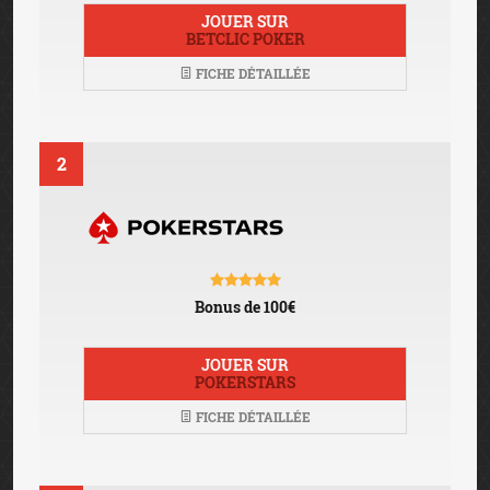
JOUER SUR
BETCLIC POKER
FICHE DÉTAILLÉE
2
Bonus de 100€
JOUER SUR
POKERSTARS
FICHE DÉTAILLÉE