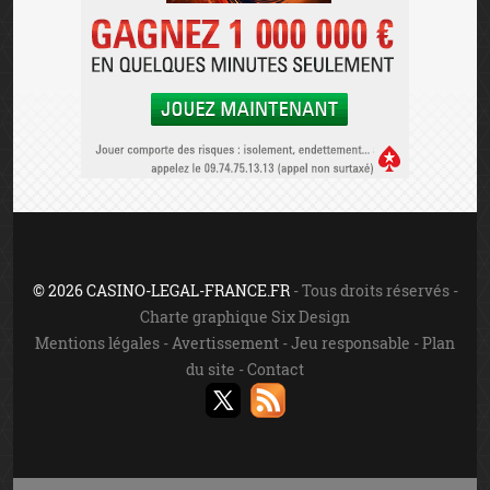
© 2026 CASINO-LEGAL-FRANCE.FR
- Tous droits réservés -
Charte graphique Six Design
Mentions légales
-
Avertissement
-
Jeu responsable
-
Plan
du site
-
Contact