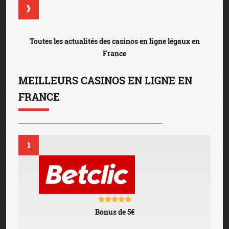
Toutes les actualités des casinos en ligne légaux en
France
MEILLEURS CASINOS EN LIGNE EN
FRANCE
1
Bonus de 5€