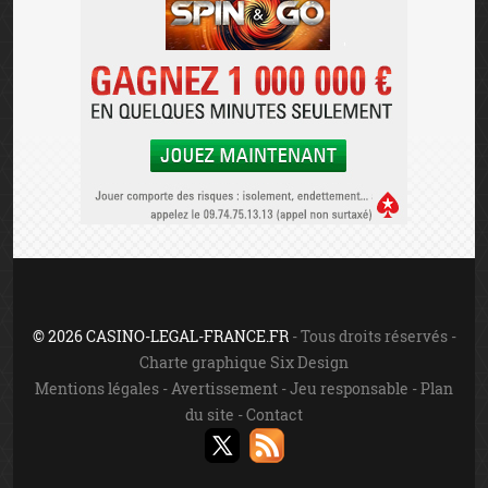
© 2026 CASINO-LEGAL-FRANCE.FR
- Tous droits réservés -
Charte graphique Six Design
Mentions légales
-
Avertissement
-
Jeu responsable
-
Plan
du site
-
Contact