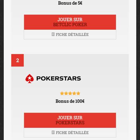
Bonus de 5€
JOUER SUR
BETCLIC POKER
FICHE DÉTAILLÉE
2
Bonus de 100€
JOUER SUR
POKERSTARS
FICHE DÉTAILLÉE