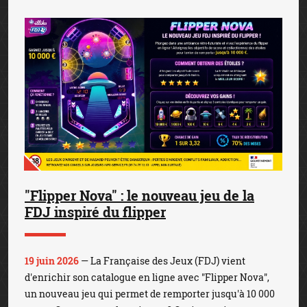
"Flipper Nova" : le nouveau jeu de la
FDJ inspiré du flipper
19 juin 2026
— La Française des Jeux (FDJ) vient
d'enrichir son catalogue en ligne avec "Flipper Nova",
un nouveau jeu qui permet de remporter jusqu'à 10 000