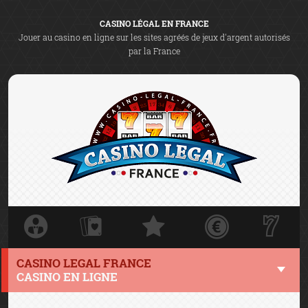
CASINO LÉGAL EN FRANCE
Jouer au casino en ligne sur les sites agréés de jeux d'argent autorisés
par la France
CASINO LEGAL FRANCE
CASINO EN LIGNE