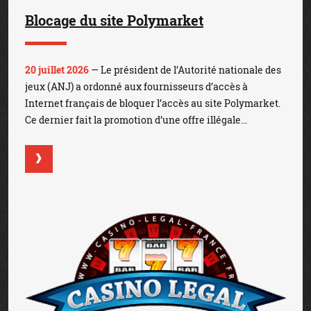
Blocage du site Polymarket
20 juillet 2026
— Le président de l’Autorité nationale des
jeux (ANJ) a ordonné aux fournisseurs d’accès à
Internet français de bloquer l’accès au site Polymarket.
Ce dernier fait la promotion d’une offre illégale...