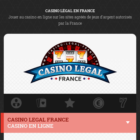
CASINO LÉGAL EN FRANCE
Jouer au casino en ligne sur les sites agréés de jeux d'argent autorisés
par la France
CASINO LEGAL FRANCE
CASINO EN LIGNE