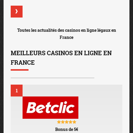
Toutes les actualités des casinos en ligne légaux en
France
MEILLEURS CASINOS EN LIGNE EN
FRANCE
1
Bonus de 5€