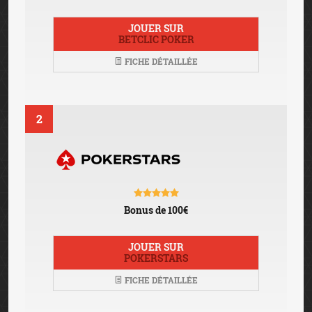
JOUER SUR
BETCLIC POKER
FICHE DÉTAILLÉE
2
Bonus de 100€
JOUER SUR
POKERSTARS
FICHE DÉTAILLÉE