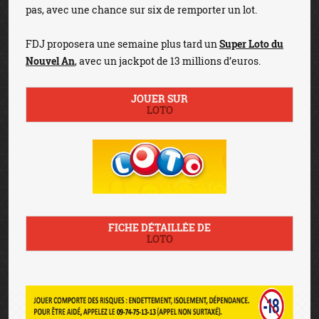
pas, avec une chance sur six de remporter un lot.
FDJ proposera une semaine plus tard un
Super Loto du
Nouvel An
, avec un jackpot de 13 millions d’euros.
JOUER SUR
LOTO
FICHE DÉTAILLÉE DE
LOTO