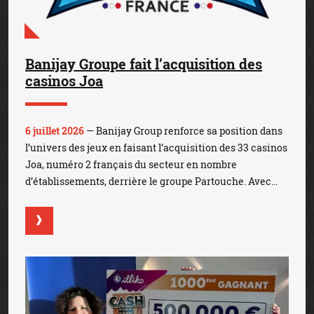
Banijay Groupe fait l’acquisition des
casinos Joa
6 juillet 2026
— Banijay Group renforce sa position dans
l’univers des jeux en faisant l’acquisition des 33 casinos
Joa, numéro 2 français du secteur en nombre
d’établissements, derrière le groupe Partouche. Avec...