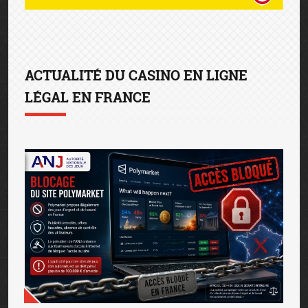
ACTUALITÉ DU CASINO EN LIGNE
LÉGAL EN FRANCE