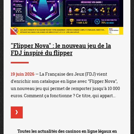
"Flipper Nova" : le nouveau jeu de la
FDJ inspiré du flipper
19 juin 2026
— La Française des Jeux (FDJ) vient
d'enrichir son catalogue en ligne avec "Flipper Nova",
un nouveau jeu qui permet de remporter jusqu'à 10 000
euros. Comment ça fonctionne ? Ce titre, qui appart...
Toutes les actualités des casinos en ligne légaux en