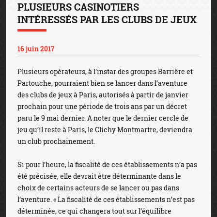
PLUSIEURS CASINOTIERS
INTÉRESSÉS PAR LES CLUBS DE JEUX
16 juin 2017
Plusieurs opérateurs, à l’instar des groupes Barrière et
Partouche, pourraient bien se lancer dans l’aventure
des clubs de jeux à Paris, autorisés à partir de janvier
prochain pour une période de trois ans par un décret
paru le 9 mai dernier. A noter que le dernier cercle de
jeu qu’il reste à Paris, le Clichy Montmartre, deviendra
un club prochainement.
Si pour l’heure, la fiscalité de ces établissements n’a pas
été précisée, elle devrait être déterminante dans le
choix de certains acteurs de se lancer ou pas dans
l’aventure. « La fiscalité de ces établissements n’est pas
déterminée, ce qui changera tout sur l’équilibre