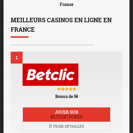
France
MEILLEURS CASINOS EN LIGNE EN
FRANCE
1
Bonus de 5€
JOUER SUR
BETCLIC POKER
FICHE DÉTAILLÉE