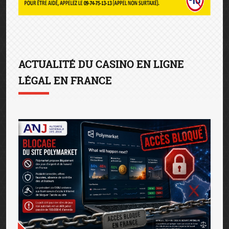
ACTUALITÉ DU CASINO EN LIGNE
LÉGAL EN FRANCE