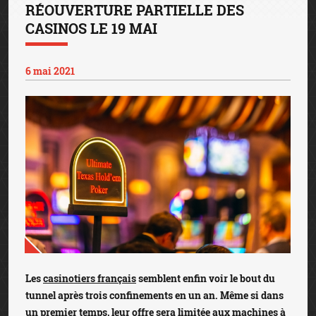
RÉOUVERTURE PARTIELLE DES
CASINOS LE 19 MAI
6 mai 2021
Les
casinotiers français
semblent enfin voir le bout du
tunnel après trois confinements en un an. Même si dans
un premier temps, leur offre sera limitée aux
machines à