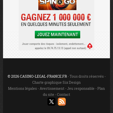
© 2026 CASINO-LEGAL-FRANCE.FR
- Tous droits réservés -
Charte graphique Six Design
Mentions légales
-
Avertissement
-
Jeu responsable
-
Plan
du site
-
Contact