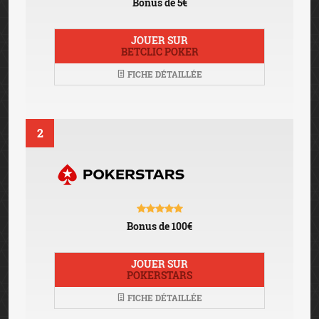
Bonus de 5€
JOUER SUR
BETCLIC POKER
FICHE DÉTAILLÉE
2
Bonus de 100€
JOUER SUR
POKERSTARS
FICHE DÉTAILLÉE