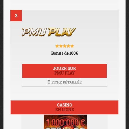
3
Bonus de 100€
JOUER SUR
PMU PLAY
FICHE DÉTAILLÉE
CASINO
EN LIGNE