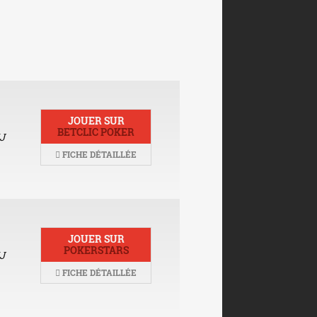
JOUER SUR
BETCLIC POKER
FICHE DÉTAILLÉE
JOUER SUR
POKERSTARS
FICHE DÉTAILLÉE