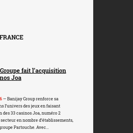
 FRANCE
Groupe fait l’acquisition
inos Joa
26
— Banijay Group renforce sa
ns l’univers des jeux en faisant
on des 33 casinos Joa, numéro 2
 secteur en nombre d’établissements,
 groupe Partouche. Avec...