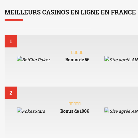
MEILLEURS CASINOS EN LIGNE EN FRANCE
1
Bonus de 5€
2
Bonus de 100€