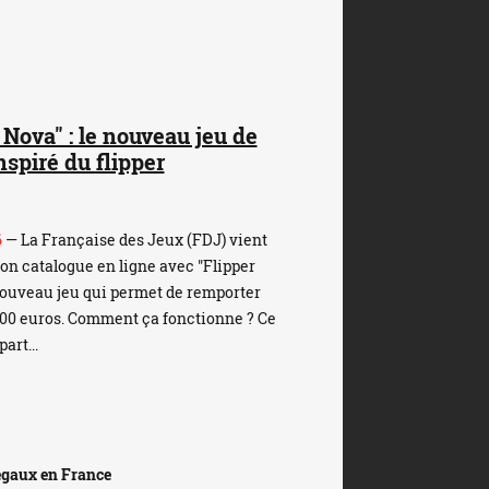
 Nova" : le nouveau jeu de
nspiré du flipper
6
— La Française des Jeux (FDJ) vient
son catalogue en ligne avec "Flipper
ouveau jeu qui permet de remporter
000 euros. Comment ça fonctionne ? Ce
part...
légaux en France