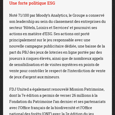
Une forte politique ESG
Noté 71/100 par Moody’s Analytics, le Groupe a conservé
son leadership au sein du classement des entreprises du
secteur ‘Hôtels, Loisirs et Services’ et poursuivi ses
actions en matière d’ESG. Ses actions ont porté
principalement sur le jeu responsable avec une
nouvelle campagne publicitaire dédiée, une baisse de la
part du PBJ des jeux de loteries en ligne portée par des
joueurs à risques élevés, ainsi que de nombreux appels
de sensibilisation et de visites mystères en points de
vente pour contrôler le respect de l’interdiction de vente
de jeux d’argent aux mineurs.
FDJ United a également renouvelé Mission Patrimoine,
dont la 7e édition a permis de verser 26 millions à la
Fondation du Patrimoine l’an dernier et ses partenariats
avec l’Office français de la biodiversité et l’Office
national des forêts (ONF) avec la 2e édition du jeu