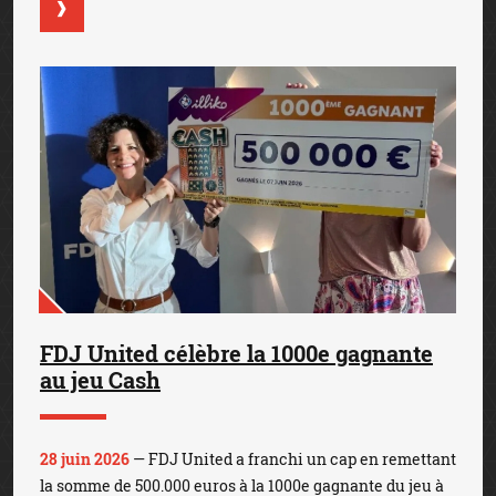
FDJ United célèbre la 1000e gagnante
au jeu Cash
28 juin 2026
— FDJ United a franchi un cap en remettant
la somme de 500.000 euros à la 1000e gagnante du jeu à