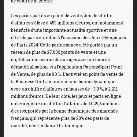
de celui de la loterie.
Les paris sportifs en point de vente, dont le chiffre
d’affaires s’élève à 453 millions d’euros, ont notamment
bénéficié d’une importante actualité sportive et une
offre de paris enrichie à l’occasion des Jeux Olympiques
de Paris 2024. Cette performance a été portée par un
réseau de plus de 27.000 points de vente et une
digitalisation accrue des usages avec un taux de
dématérialisation, via l’application ParionsSport Point
de Vente, de plus de 90 %. L’activité en point de vente de
la Business Unit a maintenu une bonne dynamique
avec un chiffre d’affaires en hausse de +3,0 %, à 2.211
millions d’euros. De leur côté, les jeux et paris en ligne
ont enregistré un chiffre d’affaires de 1.029,8 millions
d’euros, portés par la bonne dynamique des marchés
français, qui représente plus de 20% des parts de
marché, néerlandais et britannique.