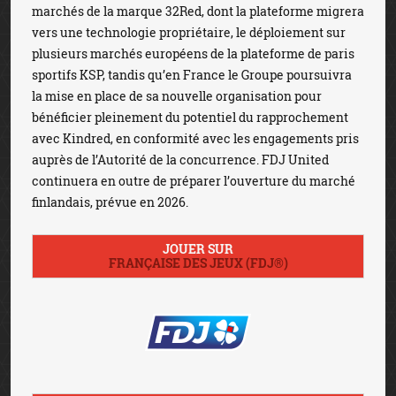
marchés de la marque 32Red, dont la plateforme migrera
vers une technologie propriétaire, le déploiement sur
plusieurs marchés européens de la plateforme de paris
sportifs KSP, tandis qu’en France le Groupe poursuivra
la mise en place de sa nouvelle organisation pour
bénéficier pleinement du potentiel du rapprochement
avec Kindred, en conformité avec les engagements pris
auprès de l’Autorité de la concurrence. FDJ United
continuera en outre de préparer l’ouverture du marché
finlandais, prévue en 2026.
JOUER SUR
FRANÇAISE DES JEUX (FDJ®)