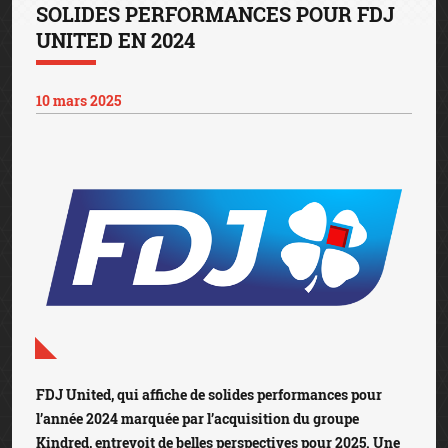
SOLIDES PERFORMANCES POUR FDJ
UNITED EN 2024
10 mars 2025
FDJ United, qui affiche de solides performances pour
l’année 2024 marquée par l’acquisition du groupe
Kindred, entrevoit de belles perspectives pour 2025. Une