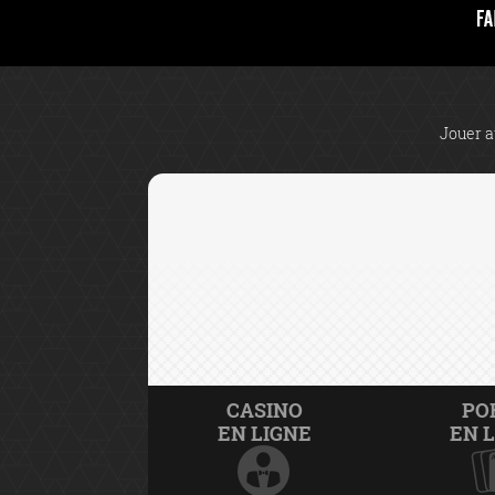
Jouer a
CASINO
PO
EN LIGNE
EN 