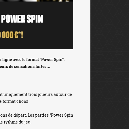
ligne avec le format "Power Spin".
eurs de sensations fortes…
nt uniquement trois joueurs autour de
le format choisi.
tons de départ. Les parties "Power Spin
le rythme du jeu.