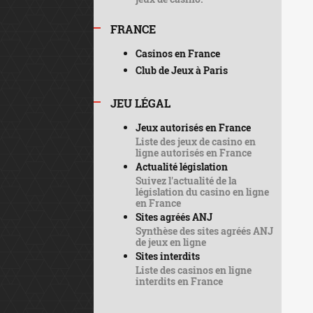
FRANCE
Casinos en France
Club de Jeux à Paris
JEU LÉGAL
Jeux autorisés en France
Liste des jeux de casino en
ligne autorisés en France
Actualité législation
Suivez l'actualité de la
législation du casino en ligne
en France
Sites agréés ANJ
Synthèse des sites agréés ANJ
de jeux en ligne
Sites interdits
Liste des casinos en ligne
interdits en France