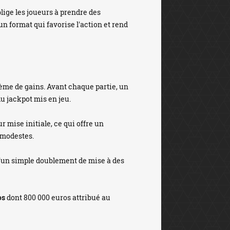
lige les joueurs à prendre des
n format qui favorise l'action et rend
tème de gains. Avant chaque partie, un
du jackpot mis en jeu.
r mise initiale, ce qui offre un
 modestes.
'un simple doublement de mise à des
os
dont 800 000 euros attribué au