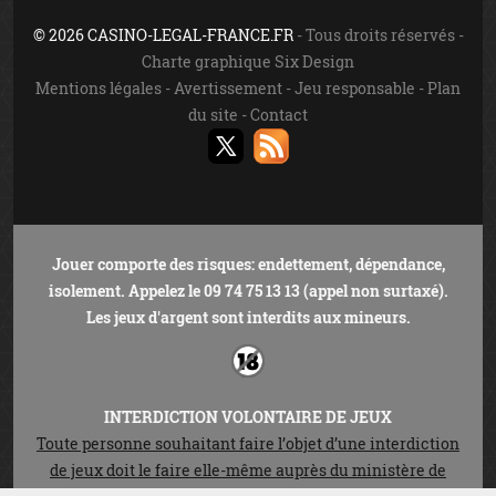
© 2026 CASINO-LEGAL-FRANCE.FR
- Tous droits réservés -
Charte graphique Six Design
Mentions légales
-
Avertissement
-
Jeu responsable
-
Plan
du site
-
Contact
Jouer comporte des risques: endettement, dépendance,
isolement. Appelez le 09 74 75 13 13 (appel non surtaxé).
Les jeux d'argent sont interdits aux mineurs.
INTERDICTION VOLONTAIRE DE JEUX
Toute personne souhaitant faire l’objet d’une interdiction
de jeux doit le faire elle-même auprès du ministère de