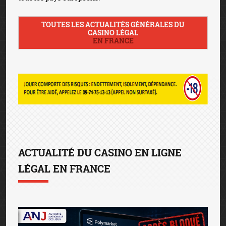
TOUTES LES ACTUALITÉS GÉNÉRALES DU
CASINO LÉGAL
EN FRANCE
ACTUALITÉ DU CASINO EN LIGNE
LÉGAL EN FRANCE