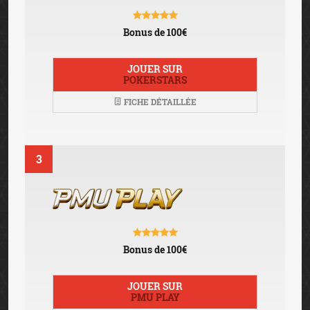
Bonus de 100€
JOUER SUR
POKERSTARS
FICHE DÉTAILLÉE
3
Bonus de 100€
JOUER SUR
PMU PLAY