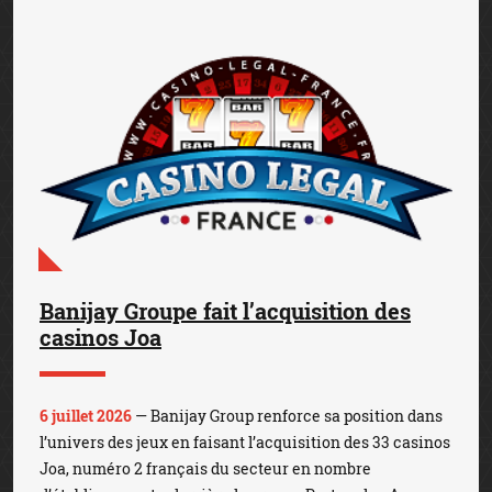
Banijay Groupe fait l’acquisition des
casinos Joa
6 juillet 2026
— Banijay Group renforce sa position dans
l’univers des jeux en faisant l’acquisition des 33 casinos
Joa, numéro 2 français du secteur en nombre