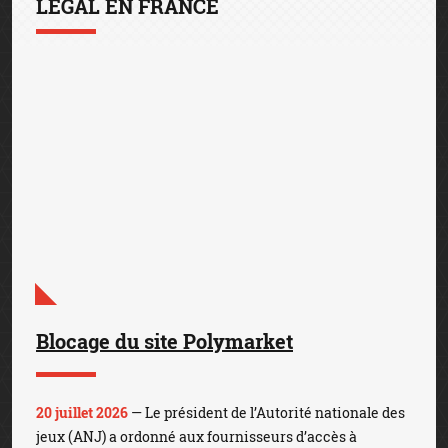
LÉGAL EN FRANCE
Blocage du site Polymarket
20 juillet 2026
— Le président de l’Autorité nationale des
jeux (ANJ) a ordonné aux fournisseurs d’accès à