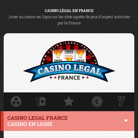
CASINO LÉGAL EN FRANCE
Jouer au casino en ligne sur les sites agréés de jeux d'argent autorisés
par la France
CASINO LEGAL FRANCE
CASINO EN LIGNE