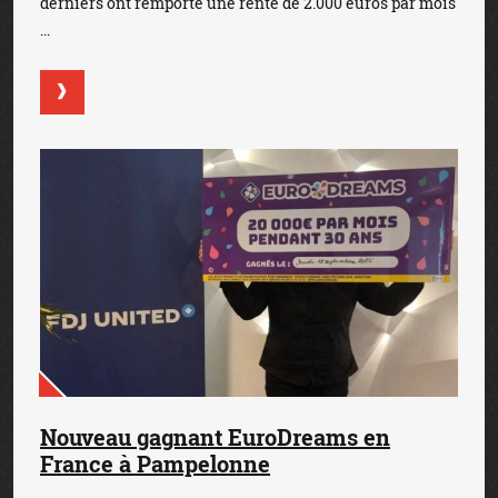
derniers ont remporté une rente de 2.000 euros par mois
...
Nouveau gagnant EuroDreams en
France à Pampelonne