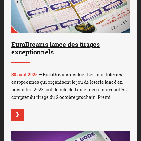
EuroDreams lance des tirages
exceptionnels
30 août 2025
— EuroDreams évolue ! Les neuf loteries
européennes qui organisent le jeu de loterie lancé en
novembre 2023, ont décidé de lancer deux nouveautés à
compter du tirage du 2 octobre prochain. Premi...