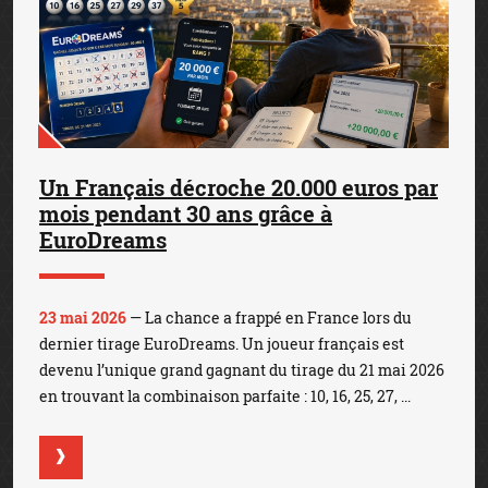
Un Français décroche 20.000 euros par
mois pendant 30 ans grâce à
EuroDreams
23 mai 2026
— La chance a frappé en France lors du
dernier tirage EuroDreams. Un joueur français est
devenu l’unique grand gagnant du tirage du 21 mai 2026
en trouvant la combinaison parfaite : 10, 16, 25, 27, ...