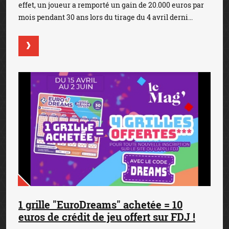
effet, un joueur a remporté un gain de 20.000 euros par
mois pendant 30 ans lors du tirage du 4 avril derni...
1 grille "EuroDreams" achetée = 10
euros de crédit de jeu offert sur FDJ !