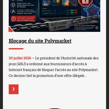
Blocage du site Polymarket
20 juillet 2026
— Le président de l’Autorité nationale des
jeux (ANJ) a ordonné aux fournisseurs d’accès à
Internet français de bloquer l’accès au site Polymarket.
Ce dernier fait la promotion d’une offre illégale...