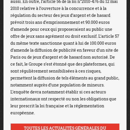
aussi. En outre, l’article 56 de la loi n°2010-476 du 12 mai
2010 relative à l’ouverture à la concurrence et à la
régulation du secteur des jeux d’argent et de hasard
prévoit trois ans d’emprisonnement et 90.000 euros
d’amende pour ceux qui proposeraient au public une
offre de jeux sans agrément ou droit exclusif. L’article 57
du même texte sanctionne quant à lui de 100.000 euros
d’amende la diffusion de publicité en faveur d’un site de
Paris ou de jeux d’argent et de hasard non autorisé. De
ce fait, le Groupe s’est étonné que des plateformes, qui
sont régulièrement sensibilisées à ces risques,
permettent la diffusion de tels éléments au grand public,
notamment auprès d’une population de mineurs.
L’enquête devra notamment établir si ces acteurs
internationaux ont respecté ou non les obligations que
leur prescrit la loi française et la réglementation
européenne.
TOUTES LES ACTUALITÉS GÉNÉRALES DU