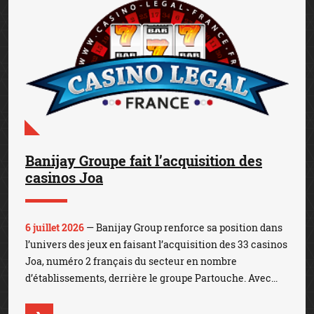
Banijay Groupe fait l’acquisition des
casinos Joa
6 juillet 2026
— Banijay Group renforce sa position dans
l’univers des jeux en faisant l’acquisition des 33 casinos
Joa, numéro 2 français du secteur en nombre
d’établissements, derrière le groupe Partouche. Avec...