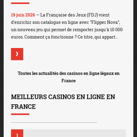
19 juin 2026
— La Française des Jeux (FDJ) vient
d'enrichir son catalogue en ligne avec "Flipper Nova",
un nouveau jeu qui permet de remporter jusqu'à 10 000
euros. Comment ça fonctionne ? Ce titre, qui appart...
Toutes les actualités des casinos en ligne légaux en
France
MEILLEURS CASINOS EN LIGNE EN
FRANCE
1