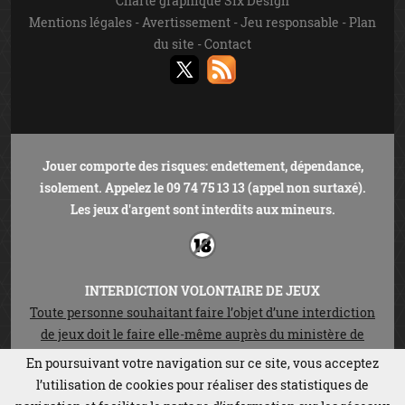
Charte graphique Six Design
Mentions légales
-
Avertissement
-
Jeu responsable
-
Plan
du site
-
Contact
Jouer comporte des risques: endettement, dépendance,
isolement. Appelez le 09 74 75 13 13 (appel non surtaxé).
Les jeux d'argent sont interdits aux mineurs.
INTERDICTION VOLONTAIRE DE JEUX
Toute personne souhaitant faire l’objet d’une interdiction
de jeux doit le faire elle-même auprès du ministère de
l’intérieur. Cette interdiction est valable dans les casinos,
En poursuivant votre navigation sur ce site, vous acceptez
les cercles de jeux et sur les sites de jeux en ligne autorisés
l’utilisation de cookies pour réaliser des statistiques de
en vertu de la loi n°2010-476 du 12 mai 2010. Elle est