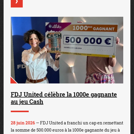
FDJ United célèbre la 1000e gagnante
au jeu Cash
28 juin 2026
— FDJ United a franchi un cap en remettant
la somme de 500.000 euros à la 1000e gagnante du jeu à