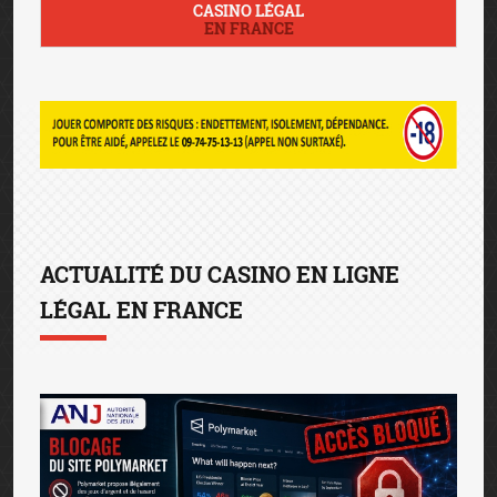
CASINO LÉGAL
EN FRANCE
ACTUALITÉ DU CASINO EN LIGNE
LÉGAL EN FRANCE