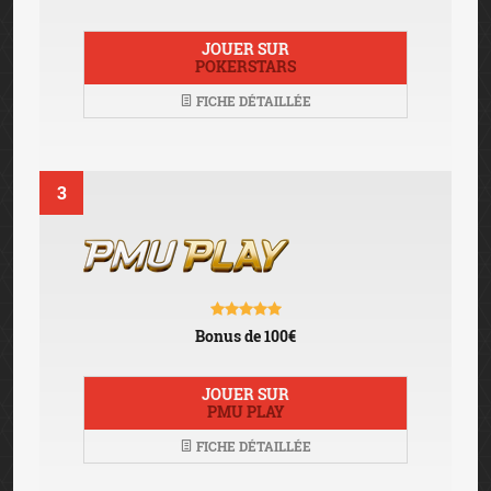
JOUER SUR
POKERSTARS
FICHE DÉTAILLÉE
3
Bonus de 100€
JOUER SUR
PMU PLAY
FICHE DÉTAILLÉE