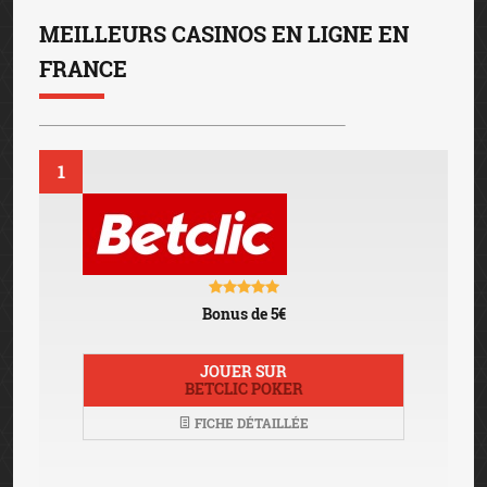
MEILLEURS CASINOS EN LIGNE EN
FRANCE
1
Bonus de 5€
JOUER SUR
BETCLIC POKER
FICHE DÉTAILLÉE