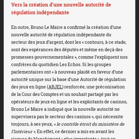
Vers la création d’une nouvelle autorité de
régulation indépendante
En outre, Bruno Le Maire a confirmé la création d’une
nouvelle autorité de régulation indépendante du
secteur des jeux d’argent, dont les « contours, à ce stade,
sont des espérances des députés et même en deçà des
promesses gouvernementales », comme l’expliquent nos
confrères du quotidien Les Echos. Si les groupes
parlementaires ont « à nouveau plaidé en faveur d’une
autorité unique sur la base d’une Autorité de régulation
des jeux en ligne (
ARJEL
) renforcée, une préconisation
de la Cour des Comptes et un souhait partagé par les
opérateurs de jeux en ligne et les exploitants de casinos,
Bruno Le Maire a indiqué que la nouvelle autorité ne
supervisera pas le secteur des casinos », qui nécessite
toujours, à ses yeux,
« le contrôle étroit du ministère de
l'Intérieur »
. En effet, ce dernier a mis en avant les
risques de blanchiment « plus importants », tout en