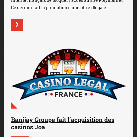
Internet français de bloquer l’accès au site Polymarket.
Ce dernier fait la promotion d’une offre illégale...
Banijay Groupe fait l’acquisition des
casinos Joa