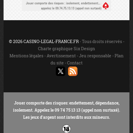
© 2026 CASINO-LEGAL-FRANCE.FR
- Tous droits réservés -
Charte graphique Six Design
Mentions légales
-
Avertissement
-
Jeu responsable
-
Plan
du site
-
Contact
Jouer comporte des risques: endettement, dépendance,
isolement. Appelez le 09 74 75 13 13 (appel non surtaxé).
Les jeux d'argent sont interdits aux mineurs.