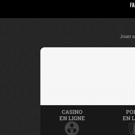
Jouer a
CASINO
PO
EN LIGNE
EN 