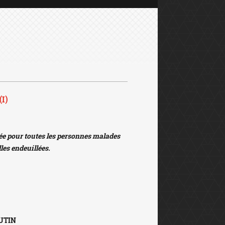
(I)
ée pour toutes les personnes malades
les endeuillées.
HUTIN