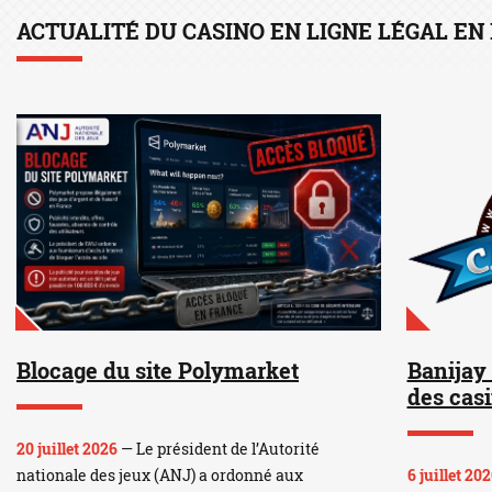
ACTUALITÉ DU CASINO EN LIGNE LÉGAL EN
Banijay 
Blocage du site Polymarket
des cas
20 juillet 2026
— Le président de l’Autorité
6 juillet 20
nationale des jeux (ANJ) a ordonné aux