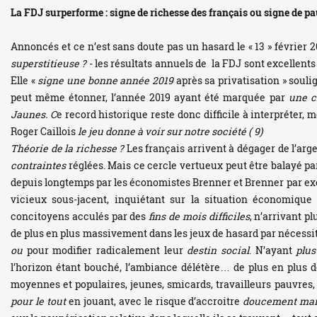
La FDJ surperforme : signe de richesse des français ou signe de pa
Annoncés et ce n’est sans doute pas un hasard le « 13 » février 
superstitieuse ?
- les résultats annuels de la FDJ sont excellents :
Elle «
signe une bonne année 2019
après sa privatisation » souli
peut même étonner, l’année 2019 ayant été marquée par
une cr
Jaunes. C
e record historique reste donc difficile à interpréter,
Roger Caillois
le jeu donne à voir sur notre société ( 9)
Théorie de la richesse ?
Les français arrivent à dégager de l’arg
contraintes
réglées. Mais ce cercle vertueux peut être balayé pa
depuis longtemps par les économistes Brenner et Brenner par exe
vicieux sous-jacent, inquiétant sur la situation économique
concitoyens acculés par des
fins de mois difficiles
, n’arrivant p
de plus en plus massivement dans les jeux de hasard par nécessit
ou
pour modifier radicalement leur
destin social
. N’ayant
plus
l’horizon étant bouché, l’ambiance délétère… de plus en plus de
moyennes et populaires, jeunes, smicards, travailleurs pauvres,
pour le tout
en jouant, avec le risque d’accroitre
doucement mai