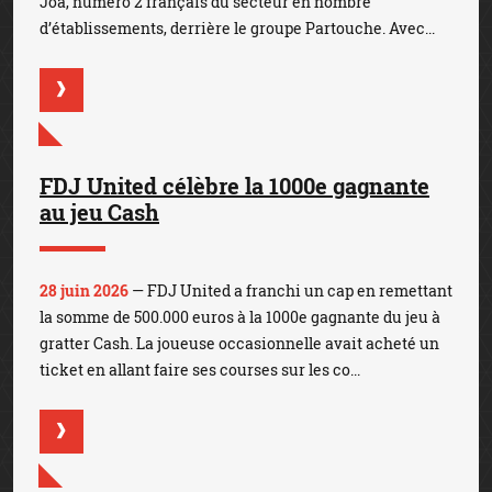
Joa, numéro 2 français du secteur en nombre
d’établissements, derrière le groupe Partouche. Avec...
FDJ United célèbre la 1000e gagnante
au jeu Cash
28 juin 2026
— FDJ United a franchi un cap en remettant
la somme de 500.000 euros à la 1000e gagnante du jeu à
gratter Cash. La joueuse occasionnelle avait acheté un
ticket en allant faire ses courses sur les co...