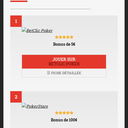
1
Bonus de 5€
JOUER SUR
BETCLIC POKER
FICHE DÉTAILLÉE
2
Bonus de 100€