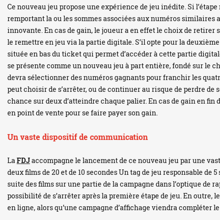
Ce nouveau jeu propose une expérience de jeu inédite. Si l’étape 
remportant la ou les sommes associées aux numéros similaires a
innovante. En cas de gain, le joueur a en effet le choix de retirer 
le remettre en jeu via la partie digitale. S’il opte pour la deuxième
située en bas du ticket qui permet d’accéder à cette partie digitale
se présente comme un nouveau jeu à part entière, fondé sur le choi
devra sélectionner des numéros gagnants pour franchir les quatre 
peut choisir de s’arrêter, ou de continuer au risque de perdre de s
chance sur deux d’atteindre chaque palier. En cas de gain en fin d
en point de vente pour se faire payer son gain.
Un vaste dispositif de communication
La
FDJ
accompagne le lancement de ce nouveau jeu par une vas
deux films de 20 et de 10 secondes Un tag de jeu responsable de 5 
suite des films sur une partie de la campagne dans l’optique de ra
possibilité de s’arrêter après la première étape de jeu. En outre, l
en ligne, alors qu’une campagne d’affichage viendra compléter l