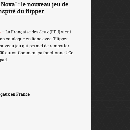
 Nova" : le nouveau jeu de
nspiré du flipper
6
— La Française des Jeux (FDJ) vient
son catalogue en ligne avec "Flipper
ouveau jeu qui permet de remporter
000 euros. Comment ça fonctionne ? Ce
part...
légaux en France