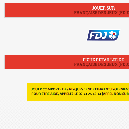
JOUER SUR
FRANÇAISE DES JEUX (FDJ
FICHE DÉTAILLÉE DE
FRANÇAISE DES JEUX (FDJ