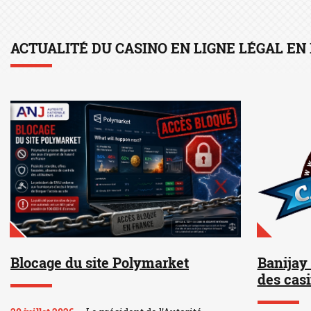
ACTUALITÉ DU CASINO EN LIGNE LÉGAL EN
Banijay 
Blocage du site Polymarket
des cas