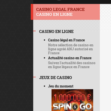
CASINO LEGAL FRANCE
CASINO EN LIGNE
CASINO EN LIGNE
Casino légal en France
Notre sélection de casino en
ligne agréé ANJ autorisé en
France
Actualité casino en France
Suivez l'actualité des casinos
en ligne légaux en France
JEUX DE CASINO
Jeu du moment