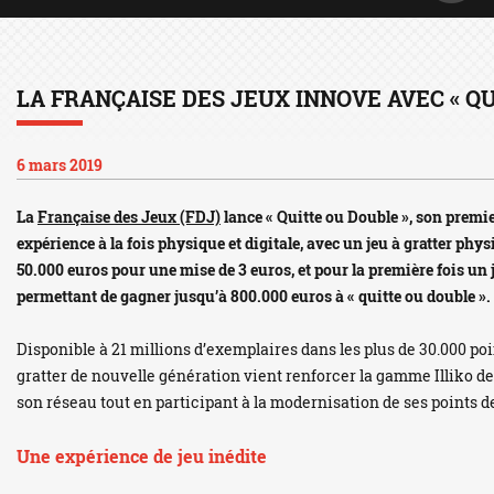
LA FRANÇAISE DES JEUX INNOVE AVEC « Q
6 mars 2019
La
Française des Jeux (FDJ)
lance « Quitte ou Double », son premi
expérience à la fois physique et digitale, avec un jeu à gratter ph
50.000 euros pour une mise de 3 euros, et pour la première fois un j
permettant de gagner jusqu’à 800.000 euros à « quitte ou double ».
Disponible à 21 millions d’exemplaires dans les plus de 30.000 poi
gratter de nouvelle génération vient renforcer la gamme Illiko de
son réseau tout en participant à la modernisation de ses points d
Une expérience de jeu inédite