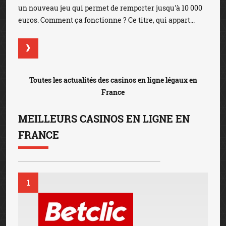
un nouveau jeu qui permet de remporter jusqu'à 10 000
euros. Comment ça fonctionne ? Ce titre, qui appart...
Toutes les actualités des casinos en ligne légaux en
France
MEILLEURS CASINOS EN LIGNE EN
FRANCE
1