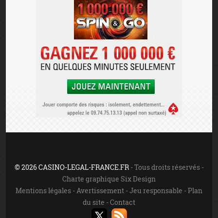
© 2026 CASINO-LEGAL-FRANCE.FR
- Tous droits réservés -
Charte graphique Six Design
Mentions légales
-
Avertissement
-
Jeu responsable
-
Plan
du site
-
Contact