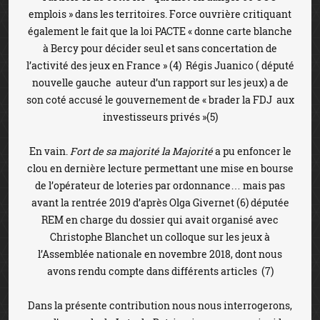
emplois » dans les territoires. Force ouvrière critiquant
également le fait que la loi PACTE « donne carte blanche
à Bercy pour décider seul et sans concertation de
l’activité des jeux en France » (4) Régis Juanico ( député
nouvelle gauche auteur d’un rapport sur les jeux) a de
son coté accusé le gouvernement de « brader la FDJ aux
investisseurs privés »(5)
En vain.
Fort de sa majorité la Majorité
a pu enfoncer le
clou en dernière lecture permettant une mise en bourse
de l’opérateur de loteries par ordonnance… mais pas
avant la rentrée 2019 d’après Olga Givernet (6) députée
REM en charge du dossier qui avait organisé avec
Christophe Blanchet un colloque sur les jeux à
l’Assemblée nationale en novembre 2018, dont nous
avons rendu compte dans différents articles (7)
Dans la présente contribution nous nous interrogerons,