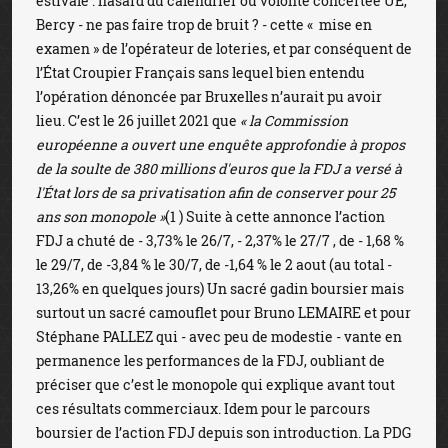
estivale : hasard du calendrier ou volonté concertée UE,
Bercy - ne pas faire trop de bruit ? - cette « mise en
examen » de l’opérateur de loteries, et par conséquent de
l’État Croupier Français sans lequel bien entendu
l’opération dénoncée par Bruxelles n’aurait pu avoir
lieu. C’est le 26 juillet 2021 que
« la Commission
européenne a ouvert une enquête approfondie à propos
de la soulte de 380 millions d'euros que la FDJ a versé à
l'État lors de sa privatisation afin de conserver pour 25
ans son monopole »
(1 ) Suite à cette annonce l’action
FDJ a chuté de - 3,73% le 26/7, - 2,37% le 27/7 , de - 1,68 %
le 29/7, de -3,84 % le 30/7, de -1,64 % le 2 aout (au total -
13,26% en quelques jours) Un sacré gadin boursier mais
surtout un sacré camouflet pour Bruno LEMAIRE et pour
Stéphane PALLEZ qui - avec peu de modestie - vante en
permanence les performances de la FDJ, oubliant de
préciser que c’est le monopole qui explique avant tout
ces résultats commerciaux. Idem pour le parcours
boursier de l’action FDJ depuis son introduction. La PDG