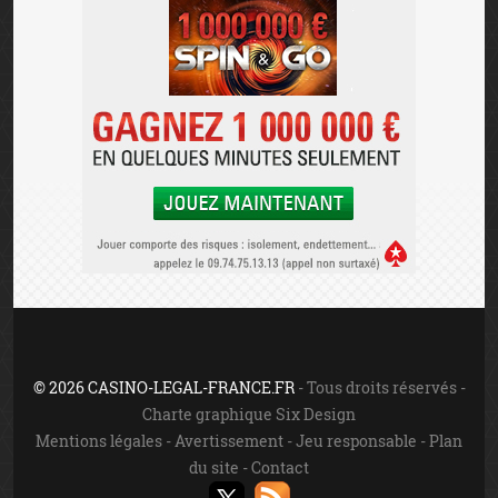
© 2026 CASINO-LEGAL-FRANCE.FR
- Tous droits réservés -
Charte graphique Six Design
Mentions légales
-
Avertissement
-
Jeu responsable
-
Plan
du site
-
Contact