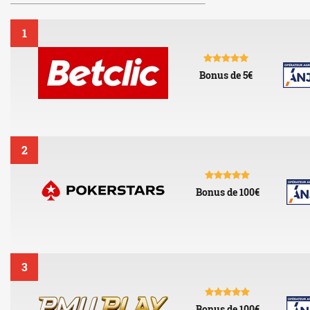
1
Bonus de 5€
2
Bonus de 100€
3
Bonus de 100€