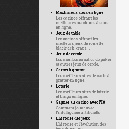
Machines à sous en ligne
Les casinos offrant les
meilleures machines à sous
en ligne.
Jeux de table
Les casinos offrant les
meilleurs jeux de roulette,
blackjack, craps...
Jeux de cercle
Les meilleures salles de poker
et autres jeux de cercle.
Cartes à gratter
Les meilleurs sites de carte à
gratter en ligne.
Loterie
Les meilleurs sites de loterie
et bingo en ligne.
Gagner au casino avec l'IA
Comment jouer avec
l'intelligence artificielle
L'histoire des jeux
L'histoire et l'évolution des
jeux de casino.