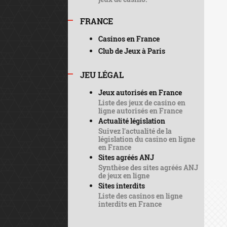
FRANCE
Casinos en France
Club de Jeux à Paris
JEU LÉGAL
Jeux autorisés en France
Liste des jeux de casino en
ligne autorisés en France
Actualité législation
Suivez l'actualité de la
législation du casino en ligne
en France
Sites agréés ANJ
Synthèse des sites agréés ANJ
de jeux en ligne
Sites interdits
Liste des casinos en ligne
interdits en France