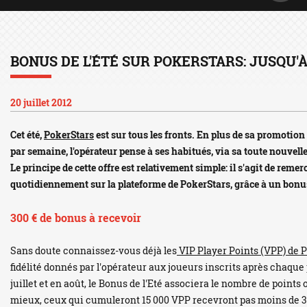
BONUS DE L'ÉTÉ SUR POKERSTARS: JUSQU'À
20 juillet 2012
Cet été,
PokerStars
est sur tous les fronts. En plus de sa promotio
par semaine, l'opérateur pense à ses habitués, via sa toute nouvell
Le principe de cette offre est relativement simple: il s'agit de reme
quotidiennement sur la plateforme de PokerStars, grâce à un bonus 
300 € de bonus à recevoir
Sans doute connaissez-vous déjà les
VIP Player Points (VPP) de 
fidélité donnés par l'opérateur aux joueurs inscrits après chaque 
juillet et en août, le Bonus de l'Eté associera le nombre de poin
mieux, ceux qui cumuleront 15 000 VPP recevront pas moins de 30