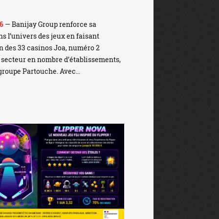
26
— Banijay Group renforce sa
ns l’univers des jeux en faisant
on des 33 casinos Joa, numéro 2
 secteur en nombre d’établissements,
 groupe Partouche. Avec...