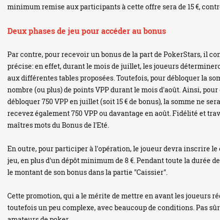
minimum remise aux participants à cette offre sera de 15 €, contr
Deux phases de jeu pour accéder au bonus
Par contre, pour recevoir un bonus de la part de PokerStars, il c
précise: en effet, durant le mois de juillet, les joueurs détermine
aux différentes tables proposées. Toutefois, pour débloquer la s
nombre (ou plus) de points VPP durant le mois d'août. Ainsi, pour ê
débloquer 750 VPP en juillet (soit 15 € de bonus), la somme ne ser
recevez également 750 VPP ou davantage en août. Fidélité et trav
maîtres mots du Bonus de l'Eté.
En outre, pour participer à l'opération, le joueur devra inscrire le
jeu, en plus d'un dépôt minimum de 8 €. Pendant toute la durée de 
le montant de son bonus dans la partie "Caissier".
Cette promotion, qui a le mérite de mettre en avant les joueurs r
toutefois un peu complexe, avec beaucoup de conditions. Pas sûr 
amateurs de poker.