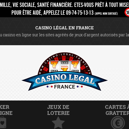
CASINO LÉGAL EN FRANCE
u casino en ligne sur les sites agréés de jeux d'argent autorisés par l
KER
JEUX DE
CARTES 
LIGNE
LOTERIE
GRATTE