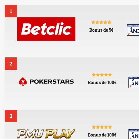
1
Bonus de 5€
2
Bonus de 100€
3
Bonus de 100€