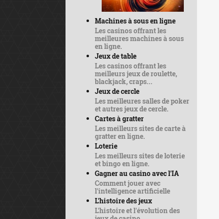
Machines à sous en ligne
Les casinos offrant les
meilleures machines à sous
en ligne.
Jeux de table
Les casinos offrant les
meilleurs jeux de roulette,
blackjack, craps...
Jeux de cercle
Les meilleures salles de poker
et autres jeux de cercle.
Cartes à gratter
Les meilleurs sites de carte à
gratter en ligne.
Loterie
Les meilleurs sites de loterie
et bingo en ligne.
Gagner au casino avec l'IA
Comment jouer avec
l'intelligence artificielle
L'histoire des jeux
L'histoire et l'évolution des
jeux de casino.