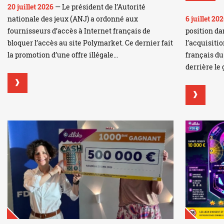
20 juillet 2026
— Le président de l’Autorité
6 juillet 20
nationale des jeux (ANJ) a ordonné aux
position da
fournisseurs d’accès à Internet français de
l’acquisiti
bloquer l’accès au site Polymarket. Ce dernier fait
français du
la promotion d’une offre illégale...
derrière le