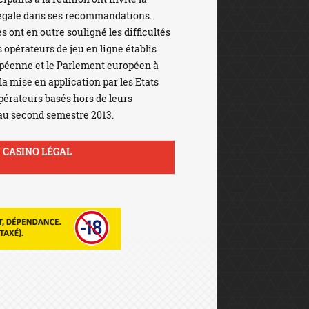
llégale dans ses recommandations.
es ont en outre souligné les difficultés
 opérateurs de jeu en ligne établis
péenne et le Parlement européen à
la mise en application par les Etats
pérateurs basés hors de leurs
 au second semestre 2013.
 CASINO LÉGAL