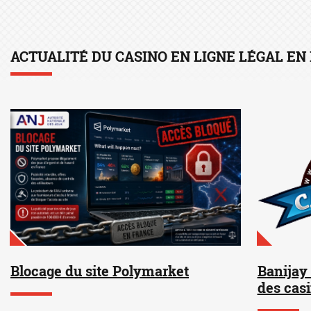
ACTUALITÉ DU CASINO EN LIGNE LÉGAL EN
Banijay 
Blocage du site Polymarket
des cas