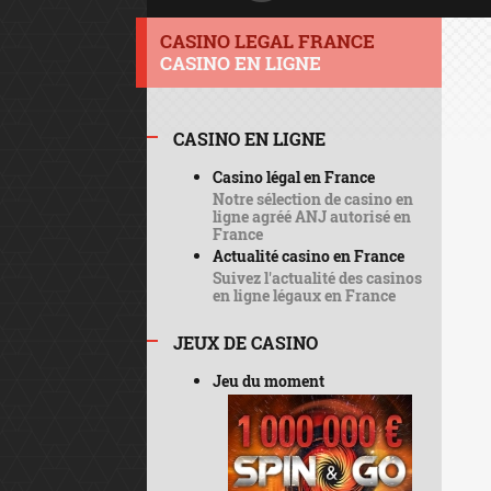
CASINO LEGAL FRANCE
CASINO EN LIGNE
CASINO EN LIGNE
Casino légal en France
Notre sélection de casino en
ligne agréé ANJ autorisé en
France
Actualité casino en France
Suivez l'actualité des casinos
en ligne légaux en France
JEUX DE CASINO
Jeu du moment