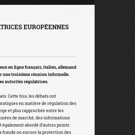
ATRICES EUROPÉENNES
jeux en ligne français, italien, allemand
our une troisième réunion informelle.
es autorités régulatrices.
ts. Cette fois, les débats ont
pratiques en matière de régulation des
arge et plus rapprochée entre les
onnées de marché, des informations
ont également abordé d’autres points
 la fraude ou encore la protection des