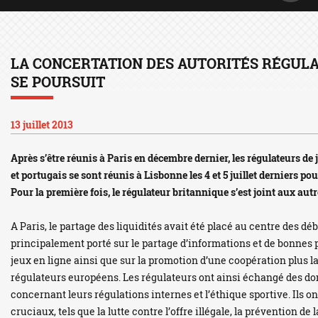
LA CONCERTATION DES AUTORITÉS RÉGUL
SE POURSUIT
13 juillet 2013
Après s’être réunis à Paris en décembre dernier, les régulateurs de 
et portugais se sont réunis à Lisbonne les 4 et 5 juillet derniers p
Pour la première fois, le régulateur britannique s’est joint aux autr
A Paris, le partage des liquidités avait été placé au centre des déba
principalement porté sur le partage d’informations et de bonnes 
jeux en ligne ainsi que sur la promotion d’une coopération plus l
régulateurs européens. Les régulateurs ont ainsi échangé des d
concernant leurs régulations internes et l’éthique sportive. Ils 
cruciaux, tels que la lutte contre l’offre illégale, la prévention de