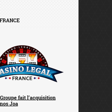
 FRANCE
Groupe fait l’acquisition
inos Joa