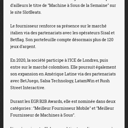
d'ailleurs le titre de "Machine à Sous de la Semaine" sur
le site SlotBeats.
Le fournisseur renforce sa présence sur le marché
italien via des partenariats avec les opérateurs Sisal et
Betflag. Son portefeuille compte désormais plus de 120
jeux d'argent.
En 2020, la société participe à l'ICE de Londres, puis
entre sur le marché colombien. Elle poursuit également
son expansion en Amérique Latine via des partenariats
avec BetJuego, Salsa Technology, LatamWin et Rush
Street Interactive.
Durant les EGR B2B Awards, elle est nominée dans deux
catégories : "Meilleur Fournisseur Mobile" et "Meilleur
Fournisseur de Machines à Sous".