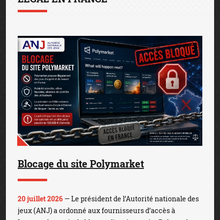
Blocage du site Polymarket
20 juillet 2026
— Le président de l’Autorité nationale des
jeux (ANJ) a ordonné aux fournisseurs d’accès à