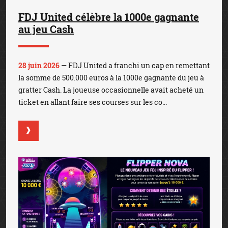
FDJ United célèbre la 1000e gagnante
au jeu Cash
28 juin 2026
— FDJ United a franchi un cap en remettant
la somme de 500.000 euros à la 1000e gagnante du jeu à
gratter Cash. La joueuse occasionnelle avait acheté un
ticket en allant faire ses courses sur les co...