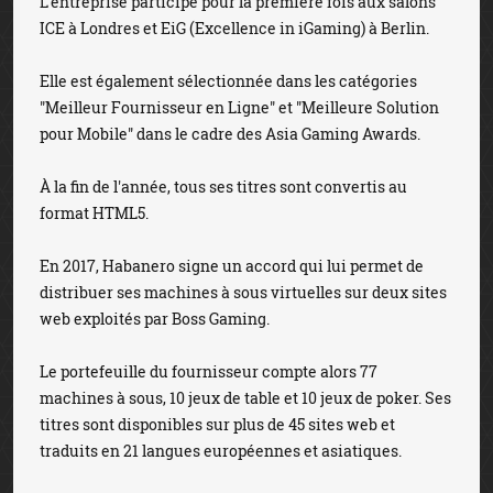
L'entreprise participe pour la première fois aux salons
ICE à Londres et EiG (Excellence in iGaming) à Berlin.
Elle est également sélectionnée dans les catégories
"Meilleur Fournisseur en Ligne" et "Meilleure Solution
pour Mobile" dans le cadre des Asia Gaming Awards.
À la fin de l'année, tous ses titres sont convertis au
format HTML5.
En 2017, Habanero signe un accord qui lui permet de
distribuer ses machines à sous virtuelles sur deux sites
web exploités par Boss Gaming.
Le portefeuille du fournisseur compte alors 77
machines à sous, 10 jeux de table et 10 jeux de poker. Ses
titres sont disponibles sur plus de 45 sites web et
traduits en 21 langues européennes et asiatiques.