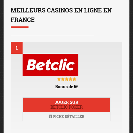
MEILLEURS CASINOS EN LIGNE EN
FRANCE
1
Bonus de 5€
JOUER SUR
BETCLIC POKER
FICHE DÉTAILLÉE