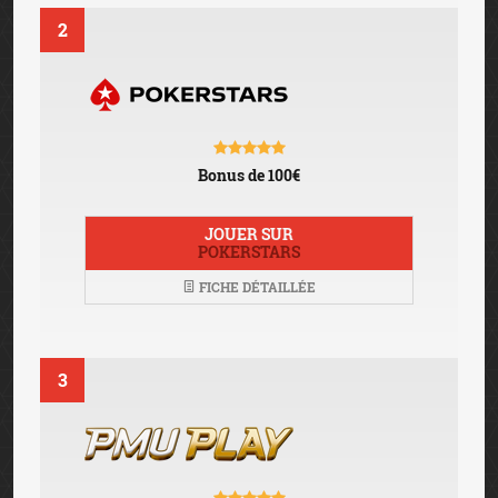
2
Bonus de 100€
JOUER SUR
POKERSTARS
FICHE DÉTAILLÉE
3