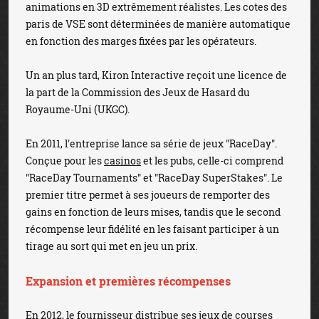
animations en 3D extrêmement réalistes. Les cotes des
paris de VSE sont déterminées de manière automatique
en fonction des marges fixées par les opérateurs.
Un an plus tard, Kiron Interactive reçoit une licence de
la part de la Commission des Jeux de Hasard du
Royaume-Uni (UKGC).
En 2011, l'entreprise lance sa série de jeux "RaceDay".
Conçue pour les
casinos
et les pubs, celle-ci comprend
"RaceDay Tournaments" et "RaceDay SuperStakes". Le
premier titre permet à ses joueurs de remporter des
gains en fonction de leurs mises, tandis que le second
récompense leur fidélité en les faisant participer à un
tirage au sort qui met en jeu un prix.
Expansion et premières récompenses
En 2012, le fournisseur distribue ses jeux de courses