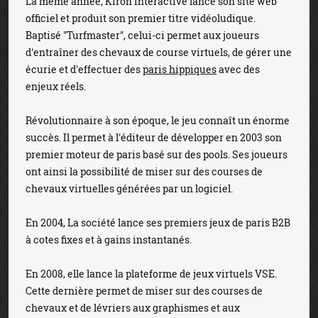
La même année, Kiron Interactive lance son site web
officiel et produit son premier titre vidéoludique.
Baptisé "Turfmaster", celui-ci permet aux joueurs
d'entraîner des chevaux de course virtuels, de gérer une
écurie et d'effectuer des
paris hippiques
avec des
enjeux réels.
Révolutionnaire à son époque, le jeu connaît un énorme
succès. Il permet à l'éditeur de développer en 2003 son
premier moteur de paris basé sur des pools. Ses joueurs
ont ainsi la possibilité de miser sur des courses de
chevaux virtuelles générées par un logiciel.
En 2004, La société lance ses premiers jeux de paris B2B
à cotes fixes et à gains instantanés.
En 2008, elle lance la plateforme de jeux virtuels VSE.
Cette dernière permet de miser sur des courses de
chevaux et de lévriers aux graphismes et aux