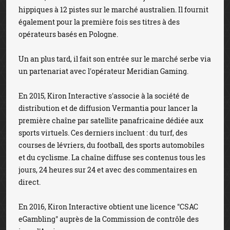
hippiques à 12 pistes sur le marché australien. Il fournit
également pour la première fois ses titres à des
opérateurs basés en Pologne.
Un an plus tard, il fait son entrée sur le marché serbe via
un partenariat avec l'opérateur Meridian Gaming.
En 2015, Kiron Interactive s'associe à la société de
distribution et de diffusion Vermantia pour lancer la
première chaîne par satellite panafricaine dédiée aux
sports virtuels. Ces derniers incluent : du turf, des
courses de lévriers, du football, des sports automobiles
et du cyclisme. La chaîne diffuse ses contenus tous les
jours, 24 heures sur 24 et avec des commentaires en
direct.
En 2016, Kiron Interactive obtient une licence "CSAC
eGambling" auprès de la Commission de contrôle des