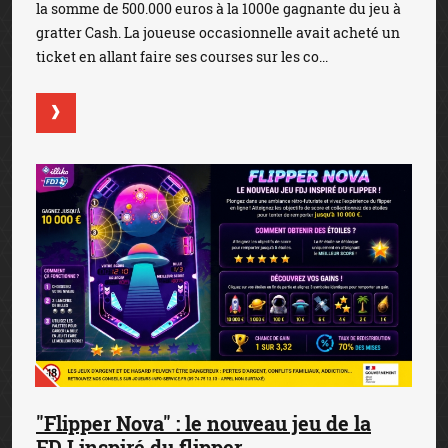
la somme de 500.000 euros à la 1000e gagnante du jeu à
gratter Cash. La joueuse occasionnelle avait acheté un
ticket en allant faire ses courses sur les co...
"Flipper Nova" : le nouveau jeu de la
FDJ inspiré du flipper