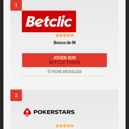
1
Bonus de 5€
JOUER SUR
BETCLIC POKER
FICHE DÉTAILLÉE
2