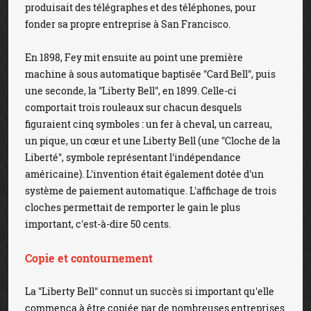
produisait des télégraphes et des téléphones, pour
fonder sa propre entreprise à San Francisco.
En 1898, Fey mit ensuite au point une première
machine à sous automatique baptisée "Card Bell", puis
une seconde, la "Liberty Bell", en 1899. Celle-ci
comportait trois rouleaux sur chacun desquels
figuraient cinq symboles : un fer à cheval, un carreau,
un pique, un cœur et une Liberty Bell (une "Cloche de la
Liberté", symbole représentant l'indépendance
américaine). L'invention était également dotée d'un
système de paiement automatique. L'affichage de trois
cloches permettait de remporter le gain le plus
important, c'est-à-dire 50 cents.
Copie et contournement
La "Liberty Bell" connut un succès si important qu'elle
commença à être copiée par de nombreuses entreprises