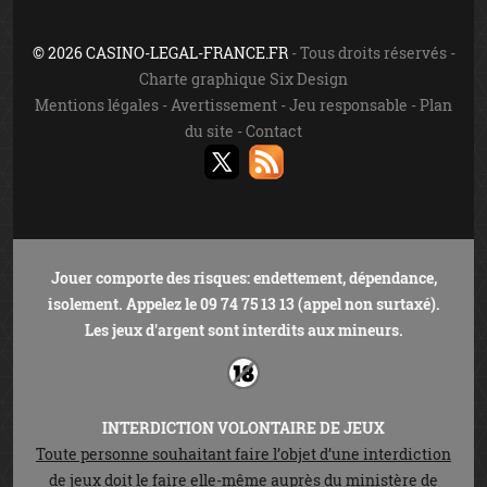
© 2026 CASINO-LEGAL-FRANCE.FR
- Tous droits réservés -
Charte graphique Six Design
Mentions légales
-
Avertissement
-
Jeu responsable
-
Plan
du site
-
Contact
Jouer comporte des risques: endettement, dépendance,
isolement. Appelez le 09 74 75 13 13 (appel non surtaxé).
Les jeux d'argent sont interdits aux mineurs.
INTERDICTION VOLONTAIRE DE JEUX
Toute personne souhaitant faire l’objet d’une interdiction
de jeux doit le faire elle-même auprès du ministère de