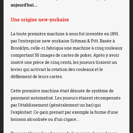
aujourd'hui...
Une origine new-yorkaise
La toute première machine à sous fut inventée en 1891
par l'entreprise new-yorkaise Sittman & Pitt. Basée à
Brooklyn, celle-ci fabriqua une machine à cinq rouleaux
comportant 50 images de cartes de poker. Après y avoir
inséré une pièce de cinq cents, les joueurs tiraient un
levier qui activait la rotation des rouleaux et le
défilement de leurs cartes.
Cette première machine était dénuée de système de
paiement automatisé. Les joueurs étaient récompensés
par l'établissement (généralement un bar) qui
l'exploitait. Ce gain prenait par exemple la forme d'une
boisson alcoolisée ou d'un cigare...