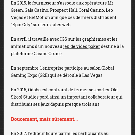
En 2015, le fournisseur s'associe aux opérateurs Mr
Green, Gala Casino, Prospect Hall, Coral Casino, Leo
Vegas et BetMotion afin que ces derniers distribuent
"Epic City" sur leurs sites web.
En avril, il travaille avec IGS sur les graphismes et les
animations d'un nouveau
jeu de vidéo poker
destiné à la
plateforme Casino Cruise.
En septembre, l'entreprise participe au salon Global
Gaming Expo (G2E) qui se déroule à Las Vegas.
En 2016, Odobo est contraint de fermer ses portes. Old
Skool Studios perd ainsi un important collaborateur qui
distribuait ses jeux depuis presque trois ans.
Doucement, mais sûrement...
En 2017, l'éditeur figure parmi les participants au