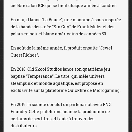
célèbre salon ICE qui se tient chaque année à Londres.
En mai, il lance "La Rouge", une machine à sous inspirée
de la bande dessinée "Sin City" de Frank Miller et des
polars en noir et blanc américains des années 50.
En août de la même année, il produit ensuite "Jewel
Quest Riches".
En 2018, Old Skool Studios lance son quatrième jeu
baptisé "Temperance". Le titre, qui mêle univers
steampunk et monde aquatique, est proposé en
exclusivité sur la plateforme Quickfire de Microgaming.
En 2019, la société conclut un partenariat avec RNG
Foundry. Cette plateforme finance la production de
certains de ses titres et l'aide à trouver des
distributeurs.