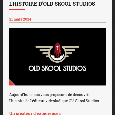
L'HISTOIRE D'OLD SKOOL STUDIOS
21 mars 2024
Aujourd'hui, nous vous proposons de découvrir
l'histoire de l'éditeur vidéoludique Old Skool Studios.
Un créateur d'expériences