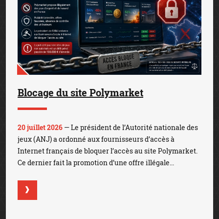
Blocage du site Polymarket
20 juillet 2026
— Le président de l’Autorité nationale des
jeux (ANJ) a ordonné aux fournisseurs d’accès à
Internet français de bloquer l’accès au site Polymarket.
Ce dernier fait la promotion d’une offre illégale...