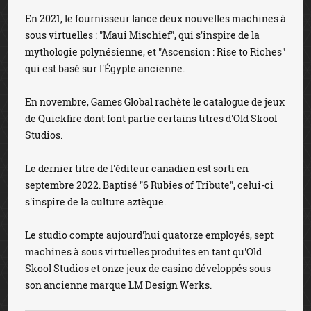
En 2021, le fournisseur lance deux nouvelles machines à
sous virtuelles : "Maui Mischief", qui s'inspire de la
mythologie polynésienne, et "Ascension : Rise to Riches"
qui est basé sur l'Égypte ancienne.
En novembre, Games Global rachète le catalogue de jeux
de Quickfire dont font partie certains titres d'Old Skool
Studios.
Le dernier titre de l'éditeur canadien est sorti en
septembre 2022. Baptisé "6 Rubies of Tribute", celui-ci
s'inspire de la culture aztèque.
Le studio compte aujourd'hui quatorze employés, sept
machines à sous virtuelles produites en tant qu'Old
Skool Studios et onze jeux de casino développés sous
son ancienne marque LM Design Werks.