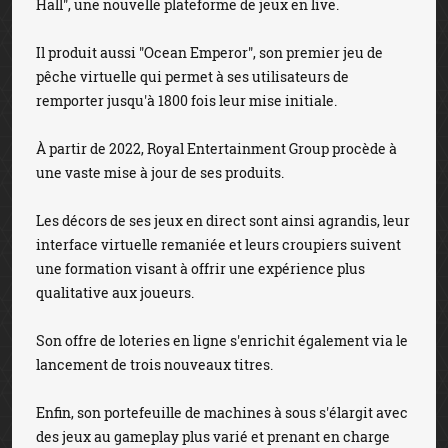
Hall", une nouvelle plateforme de jeux en live.
Il produit aussi "Ocean Emperor", son premier jeu de
pêche virtuelle qui permet à ses utilisateurs de
remporter jusqu'à 1800 fois leur mise initiale.
À partir de 2022, Royal Entertainment Group procède à
une vaste mise à jour de ses produits.
Les décors de ses jeux en direct sont ainsi agrandis, leur
interface virtuelle remaniée et leurs croupiers suivent
une formation visant à offrir une expérience plus
qualitative aux joueurs.
Son offre de loteries en ligne s'enrichit également via le
lancement de trois nouveaux titres.
Enfin, son portefeuille de machines à sous s'élargit avec
des jeux au gameplay plus varié et prenant en charge