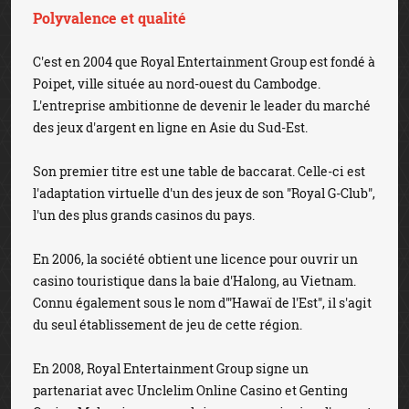
Polyvalence et qualité
C'est en 2004 que Royal Entertainment Group est fondé à
Poipet, ville située au nord-ouest du Cambodge.
L'entreprise ambitionne de devenir le leader du marché
des jeux d'argent en ligne en Asie du Sud-Est.
Son premier titre est une table de baccarat. Celle-ci est
l'adaptation virtuelle d'un des jeux de son "Royal G-Club",
l'un des plus grands casinos du pays.
En 2006, la société obtient une licence pour ouvrir un
casino touristique dans la baie d'Halong, au Vietnam.
Connu également sous le nom d'"Hawaï de l'Est", il s'agit
du seul établissement de jeu de cette région.
En 2008, Royal Entertainment Group signe un
partenariat avec Unclelim Online Casino et Genting