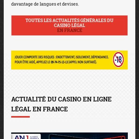
davantage de langues et devises.
TOUTES LES ACTUALITÉS GÉNÉRALES DU
CASINO LÉGAL
EN FRANCE
ACTUALITÉ DU CASINO EN LIGNE
LÉGAL EN FRANCE