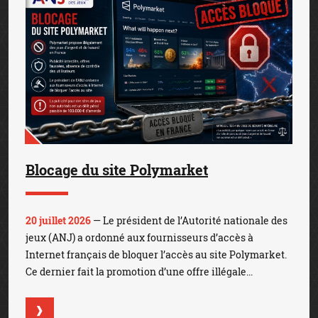
Blocage du site Polymarket
20 juillet 2026
— Le président de l’Autorité nationale des
jeux (ANJ) a ordonné aux fournisseurs d’accès à
Internet français de bloquer l’accès au site Polymarket.
Ce dernier fait la promotion d’une offre illégale...