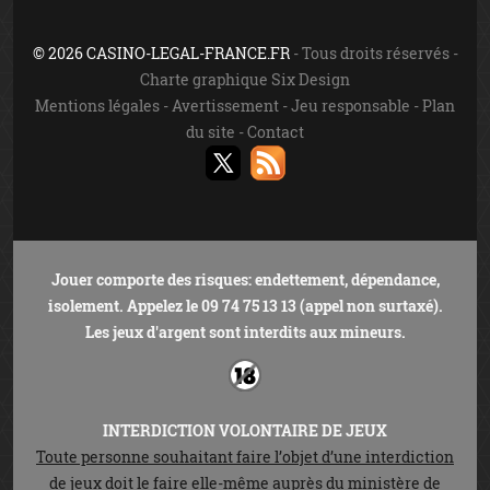
© 2026 CASINO-LEGAL-FRANCE.FR
- Tous droits réservés -
Charte graphique Six Design
Mentions légales
-
Avertissement
-
Jeu responsable
-
Plan
du site
-
Contact
Jouer comporte des risques: endettement, dépendance,
isolement. Appelez le 09 74 75 13 13 (appel non surtaxé).
Les jeux d'argent sont interdits aux mineurs.
INTERDICTION VOLONTAIRE DE JEUX
Toute personne souhaitant faire l’objet d’une interdiction
de jeux doit le faire elle-même auprès du ministère de