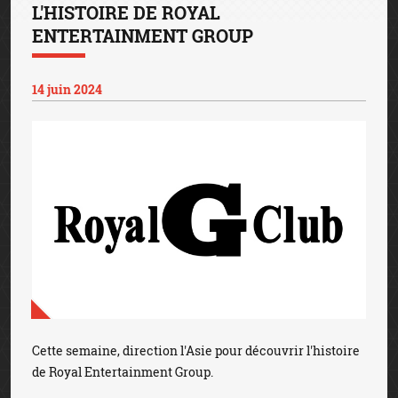
L'HISTOIRE DE ROYAL
ENTERTAINMENT GROUP
14 juin 2024
Cette semaine, direction l'Asie pour découvrir l'histoire
de Royal Entertainment Group.