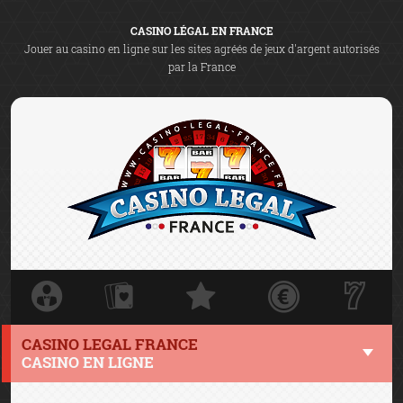
CASINO LÉGAL EN FRANCE
Jouer au casino en ligne sur les sites agréés de jeux d'argent autorisés
par la France
CASINO LEGAL FRANCE
CASINO EN LIGNE