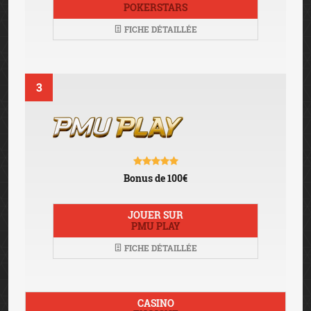
POKERSTARS
FICHE DÉTAILLÉE
3
Bonus de 100€
JOUER SUR
PMU PLAY
FICHE DÉTAILLÉE
CASINO