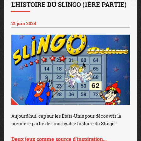
L'HISTOIRE DU SLINGO (1ÈRE PARTIE)
21 juin 2024
Aujourd'hui, cap sur les États-Unis pour découvrir la
première partie de l'incroyable histoire du Slingo !
Deux jeux comme source d'inspiration...