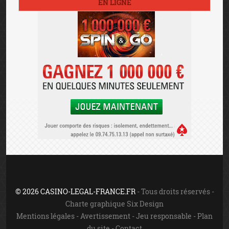
EN LIGNE
© 2026 CASINO-LEGAL-FRANCE.FR
- Tous droits réservés -
Charte graphique Six Design
Mentions légales
-
Avertissement
-
Jeu responsable
-
Plan
du site
-
Contact