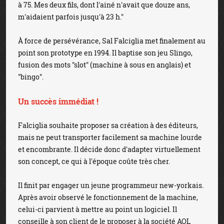
à 75. Mes deux fils, dont l'ainé n'avait que douze ans,
m'aidaient parfois jusqu'à 23 h."
À force de persévérance, Sal Falciglia met finalement au
point son prototype en 1994. Il baptise son jeu Slingo,
fusion des mots "slot" (machine à sous en anglais) et
"bingo".
Un succès immédiat !
Falciglia souhaite proposer sa création à des éditeurs,
mais ne peut transporter facilement sa machine lourde
et encombrante. Il décide donc d'adapter virtuellement
son concept, ce qui à l'époque coûte très cher.
Il finit par engager un jeune programmeur new-yorkais.
Après avoir observé le fonctionnement de la machine,
celui-ci parvient à mettre au point un logiciel. Il
conseille à son client de le proposer à la société AOL