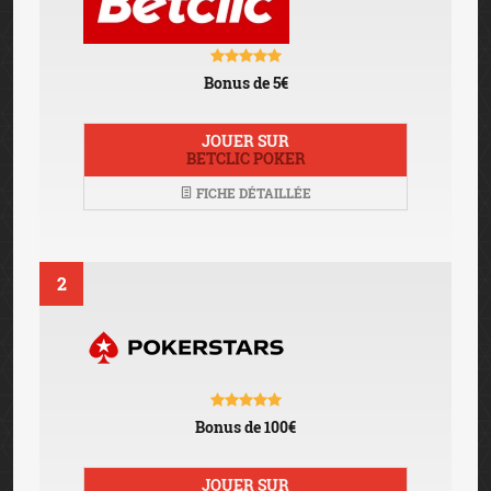
Bonus de 5€
JOUER SUR
BETCLIC POKER
FICHE DÉTAILLÉE
2
Bonus de 100€
JOUER SUR