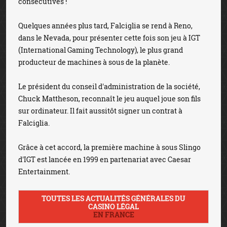
consécutives !
Quelques années plus tard, Falciglia se rend à Reno,
dans le Nevada, pour présenter cette fois son jeu à IGT
(International Gaming Technology), le plus grand
producteur de machines à sous de la planète.
Le président du conseil d'administration de la société,
Chuck Mattheson, reconnaît le jeu auquel joue son fils
sur ordinateur. Il fait aussitôt signer un contrat à
Falciglia.
Grâce à cet accord, la première machine à sous Slingo
d'IGT est lancée en 1999 en partenariat avec Caesar
Entertainment.
TOUTES LES ACTUALITÉS GÉNÉRALES DU
CASINO LÉGAL
EN FRANCE