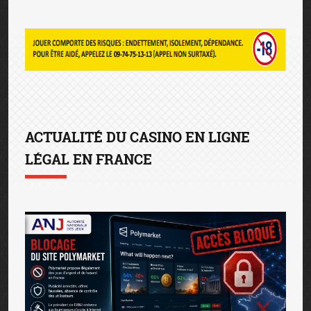
ACTUALITÉ DU CASINO EN LIGNE
LÉGAL EN FRANCE