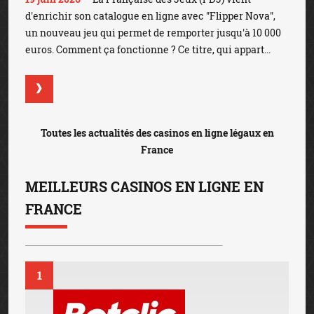
d'enrichir son catalogue en ligne avec "Flipper Nova",
un nouveau jeu qui permet de remporter jusqu'à 10 000
euros. Comment ça fonctionne ? Ce titre, qui appart...
Toutes les actualités des casinos en ligne légaux en
France
MEILLEURS CASINOS EN LIGNE EN
FRANCE
1