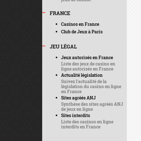
FRANCE
Casinos en France
Club de Jeux à Paris
JEU LÉGAL
Jeux autorisés en France
Liste des jeux de casino en
ligne autorisés en France
Actualité législation
Suivez l'actualité de la
législation du casino en ligne
en France
Sites agréés ANJ
Synthèse des sites agréés ANJ
de jeux en ligne
Sites interdits
Liste des casinos en ligne
interdits en France