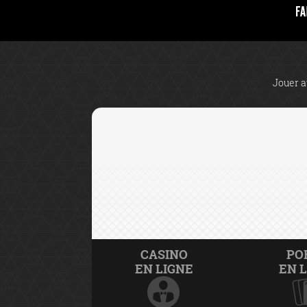
Jouer a
CASINO
PO
EN LIGNE
EN 