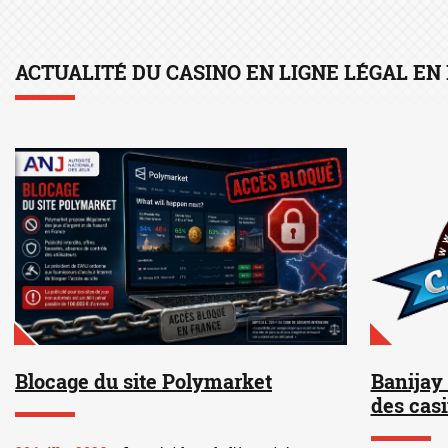
ACTUALITÉ DU CASINO EN LIGNE LÉGAL EN
Banijay 
Blocage du site Polymarket
des cas