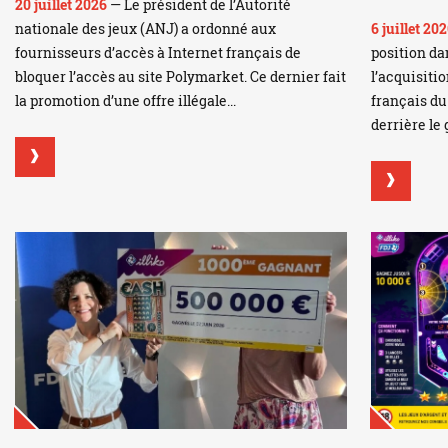
20 juillet 2026
— Le président de l’Autorité
6 juillet 20
nationale des jeux (ANJ) a ordonné aux
position da
fournisseurs d’accès à Internet français de
l’acquisiti
bloquer l’accès au site Polymarket. Ce dernier fait
français du
la promotion d’une offre illégale...
derrière le