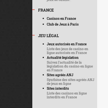
FRANCE
Casinos en France
Club de Jeux à Paris
JEU LÉGAL
Jeux autorisés en France
Liste des jeux de casino en
ligne autorisés en France
Actualité législation
Suivez l'actualité de la
législation du casino en ligne
en France
Sites agréés ANJ
Synthèse des sites agréés ANJ
de jeux en ligne
Sites interdits
Liste des casinos en ligne
interdits en France