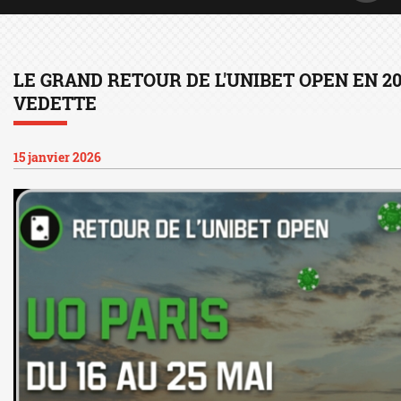
LE GRAND RETOUR DE L'UNIBET OPEN EN 20
VEDETTE
15 janvier 2026