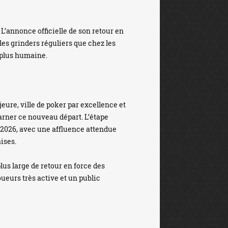
 L’annonce officielle de son retour en
es grinders réguliers que chez les
 plus humaine.
eure, ville de poker par excellence et
arner ce nouveau départ. L’étape
 2026, avec une affluence attendue
ises.
us large de retour en force des
ueurs très active et un public