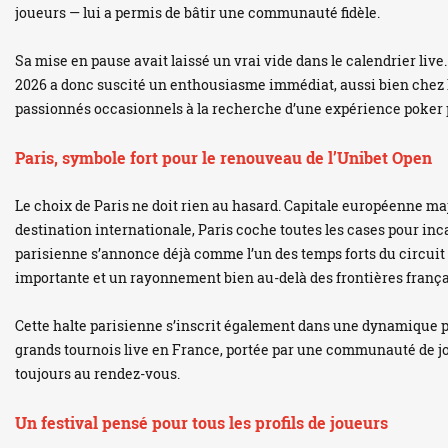
joueurs — lui a permis de bâtir une communauté fidèle.
Sa mise en pause avait laissé un vrai vide dans le calendrier live.
2026 a donc suscité un enthousiasme immédiat, aussi bien chez l
passionnés occasionnels à la recherche d’une expérience poker
Paris, symbole fort pour le renouveau de l’Unibet Open
Le choix de Paris ne doit rien au hasard. Capitale européenne maj
destination internationale, Paris coche toutes les cases pour inc
parisienne s’annonce déjà comme l’un des temps forts du circuit
importante et un rayonnement bien au-delà des frontières frança
Cette halte parisienne s’inscrit également dans une dynamique pl
grands tournois live en France, portée par une communauté de jo
toujours au rendez-vous.
Un festival pensé pour tous les profils de joueurs