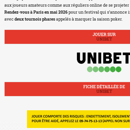
aux joueurs amateurs comme aux réguliers online de se projeter
Rendez-vous à Paris en mai 2026
pour un festival qui s’annonce i
avec
deux tournois phares
appelés à marquer la saison poker.
JOUER SUR
UNIBET
FICHE DÉTAILLÉE DE
UNIBET