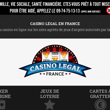
CASINO LÉGAL EN FRANCE
u casino en ligne sur les sites agréés de jeux d'argent autorisés par l
KER
JEUX DE
CARTES 
LIGNE
LOTERIE
GRATTE