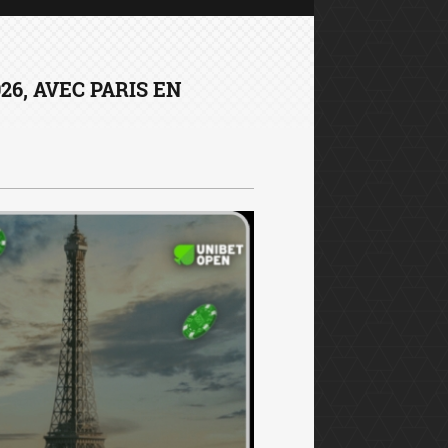
26, AVEC PARIS EN