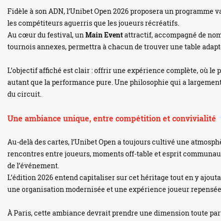
Fidèle à son ADN, l’Unibet Open 2026 proposera un programme var
les compétiteurs aguerris que les joueurs récréatifs.
Au cœur du festival, un
Main Event
attractif, accompagné de nomb
tournois annexes, permettra à chacun de trouver une table adapté
L’objectif affiché est clair : offrir une expérience complète, où le 
autant que la performance pure. Une philosophie qui a largement 
du circuit.
Une ambiance unique, entre compétition et convivialité
Au-delà des cartes, l’Unibet Open a toujours cultivé une atmosph
rencontres entre joueurs, moments off-table et esprit communaut
de l’événement.
L’édition 2026 entend capitaliser sur cet héritage tout en y ajo
une organisation modernisée et une expérience joueur repensée
À Paris, cette ambiance devrait prendre une dimension toute parti