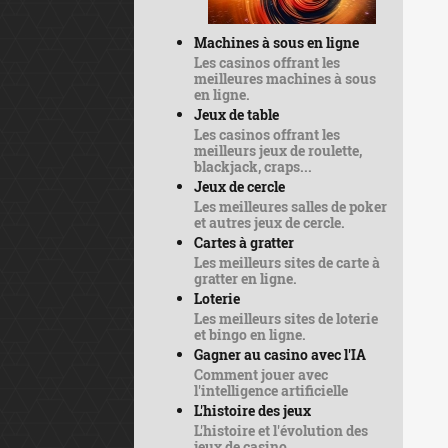
Machines à sous en ligne
Les casinos offrant les
meilleures machines à sous
en ligne.
Jeux de table
Les casinos offrant les
meilleurs jeux de roulette,
blackjack, craps...
Jeux de cercle
Les meilleures salles de poker
et autres jeux de cercle.
Cartes à gratter
Les meilleurs sites de carte à
gratter en ligne.
Loterie
Les meilleurs sites de loterie
et bingo en ligne.
Gagner au casino avec l'IA
Comment jouer avec
l'intelligence artificielle
L'histoire des jeux
L'histoire et l'évolution des
jeux de casino.