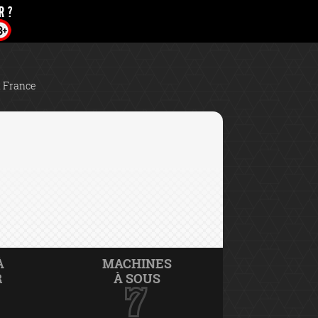
a France
À
MACHINES
R
À SOUS