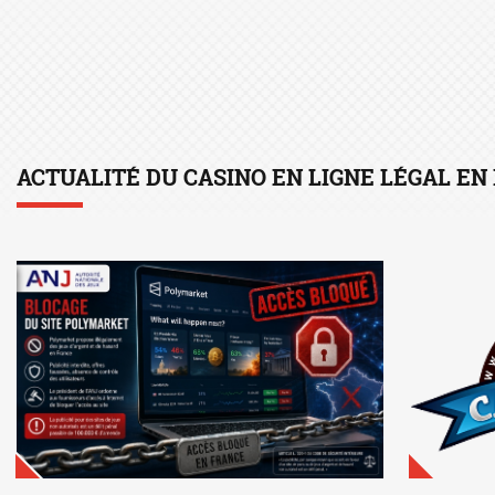
ACTUALITÉ DU CASINO EN LIGNE LÉGAL EN