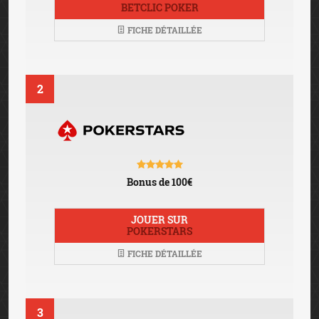
BETCLIC POKER
FICHE DÉTAILLÉE
2
Bonus de 100€
JOUER SUR
POKERSTARS
FICHE DÉTAILLÉE
3