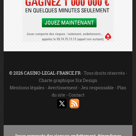
© 2026 CASINO-LEGAL-FRANCE.FR
- Tous droits réservés -
Charte graphique Six Design
Mentions légales
-
Avertissement
-
Jeu responsable
-
Plan
du site
-
Contact
Jouer comporte des risques: endettement, dépendance,