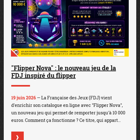
"Flipper Nova" : le nouveau jeu de la
FDJ inspiré du flipper
19 juin 2026
— La Française des Jeux (FDJ) vient
d'enrichir son catalogue en ligne avec "Flipper Nova",
un nouveau jeu qui permet de remporter jusqu'à 10 000
euros. Comment ça fonctionne ? Ce titre, qui appart...