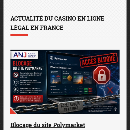
ACTUALITÉ DU CASINO EN LIGNE
LÉGAL EN FRANCE
Blocage du site Polymarket