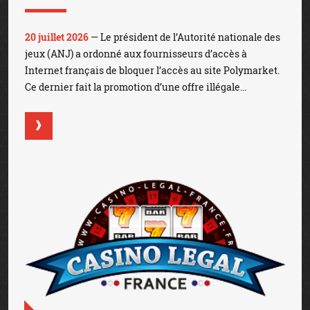
20 juillet 2026
— Le président de l’Autorité nationale des
jeux (ANJ) a ordonné aux fournisseurs d’accès à
Internet français de bloquer l’accès au site Polymarket.
Ce dernier fait la promotion d’une offre illégale...