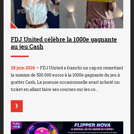
FDJ United célèbre la 1000e gagnante
au jeu Cash
28 juin 2026
— FDJ United a franchi un cap en remettant
la somme de 500.000 euros à la 1000e gagnante du jeu à
gratter Cash. La joueuse occasionnelle avait acheté un
ticket en allant faire ses courses sur les co...