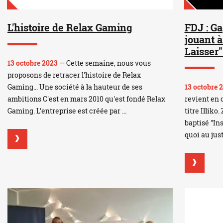
L'histoire de Relax Gaming
FDJ : Ga
jouant à
Laisser" 
13 octobre 2023
— Cette semaine, nous vous
proposons de retracer l'histoire de Relax
Gaming... Une société à la hauteur de ses
13 octobre 
ambitions C'est en mars 2010 qu'est fondé Relax
revient en 
Gaming. L'entreprise est créée par ...
titre Illiko
baptisé "Ins
quoi au juste