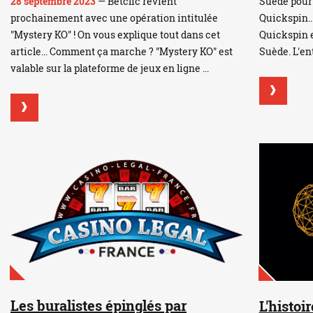
28 septembre 2023
— Betclic revient
Suède pour 
prochainement avec une opération intitulée
Quickspin..
"Mystery KO" ! On vous explique tout dans cet
Quickspin e
article... Comment ça marche ? "Mystery KO" est
Suède. L'ent
valable sur la plateforme de jeux en ligne ...
Les buralistes épinglés par
L'histo