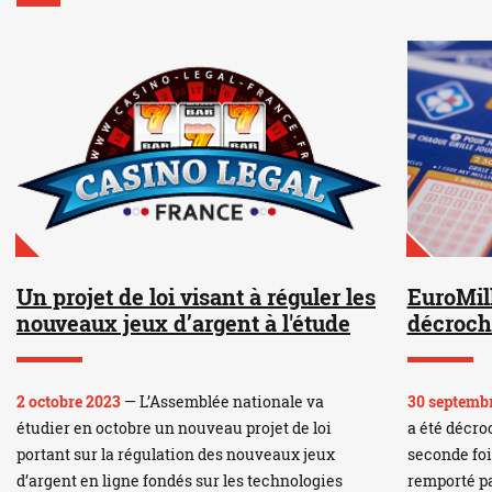
Un projet de loi visant à réguler les
EuroMill
nouveaux jeux d’argent à l'étude
décroch
2 octobre 2023
— L’Assemblée nationale va
30 septemb
étudier en octobre un nouveau projet de loi
a été décro
portant sur la régulation des nouveaux jeux
seconde foi
d’argent en ligne fondés sur les technologies
remporté pa