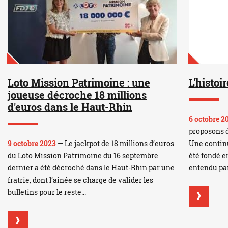
L'histoi
Loto Mission Patrimoine : une
joueuse décroche 18 millions
d'euros dans le Haut-Rhin
6 octobre 2
proposons d
Une continu
9 octobre 2023
— Le jackpot de 18 millions d’euros
été fondé en
du Loto Mission Patrimoine du 16 septembre
entendu parl
dernier a été décroché dans le Haut-Rhin par une
fratrie, dont l’aînée se charge de valider les
bulletins pour le reste...