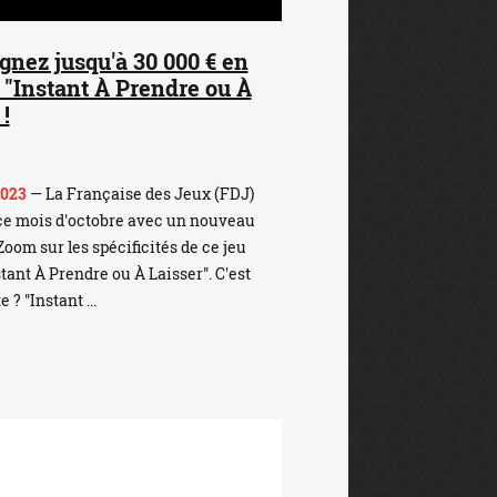
gnez jusqu'à 30 000 € en
 "Instant À Prendre ou À
!
2023
— La Française des Jeux (FDJ)
ce mois d'octobre avec un nouveau
. Zoom sur les spécificités de ce jeu
tant À Prendre ou À Laisser". C'est
 ? "Instant ...