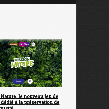
Nature, le nouveau jeu de
 dédié à la préservation de
versité