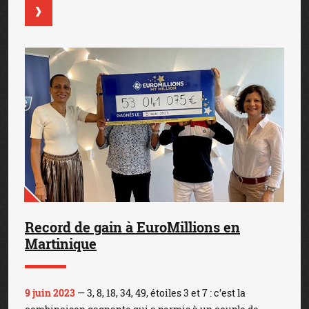
Record de gain à EuroMillions en
Martinique
9 juin 2023
— 3, 8, 18, 34, 49, étoiles 3 et 7 : c’est la