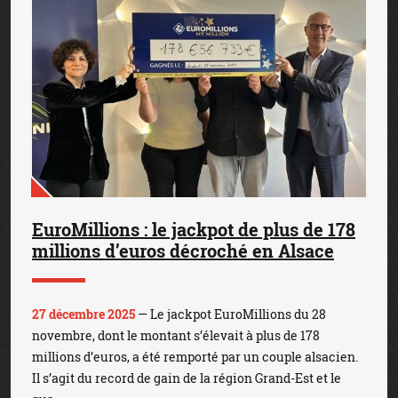
EuroMillions : le jackpot de plus de 178
millions d’euros décroché en Alsace
27 décembre 2025
— Le jackpot EuroMillions du 28
novembre, dont le montant s’élevait à plus de 178
millions d’euros, a été remporté par un couple alsacien.
Il s’agit du record de gain de la région Grand-Est et le