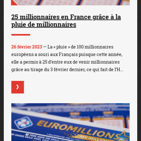
25 millionnaires en France grâce à la
pluie de millionnaires
26 février 2023
— La « pluie » de 100 millionnaires
européens a souri aux Français puisque cette année,
elle a permis à 25 d’entre eux de venir millionnaires
grâce au tirage du 3 février dernier, ce qui fait de l’H...