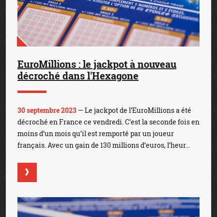
EuroMillions : le jackpot à nouveau
décroché dans l'Hexagone
30 septembre 2023
— Le jackpot de l’EuroMillions a été
décroché en France ce vendredi. C’est la seconde fois en
moins d’un mois qu’il est remporté par un joueur
français. Avec un gain de 130 millions d’euros, l’heur...