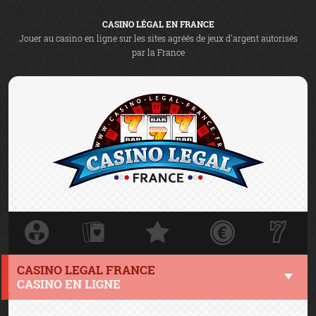
CASINO LÉGAL EN FRANCE
Jouer au casino en ligne sur les sites agréés de jeux d'argent autorisés
par la France
CASINO LEGAL FRANCE
CASINO EN LIGNE