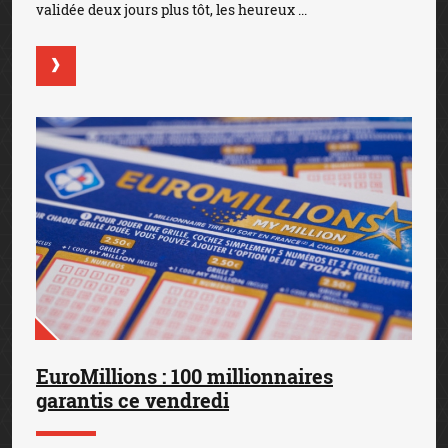
validée deux jours plus tôt, les heureux ...
EuroMillions : 100 millionnaires
garantis ce vendredi