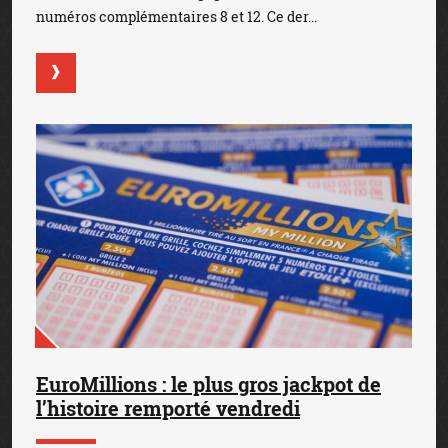
numéros complémentaires 8 et 12. Ce der...
EuroMillions : le plus gros jackpot de
l’histoire remporté vendredi