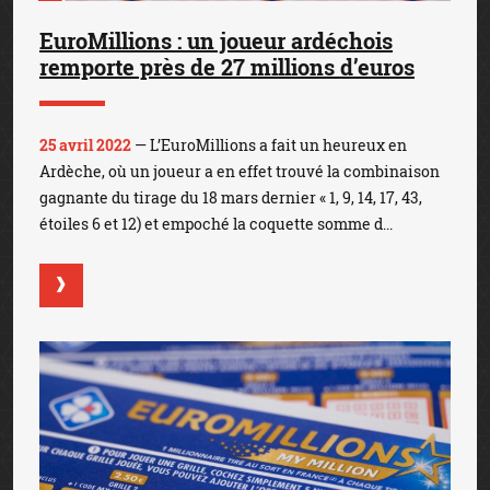
EuroMillions : un joueur ardéchois
remporte près de 27 millions d’euros
25 avril 2022
— L’EuroMillions a fait un heureux en
Ardèche, où un joueur a en effet trouvé la combinaison
gagnante du tirage du 18 mars dernier « 1, 9, 14, 17, 43,
étoiles 6 et 12) et empoché la coquette somme d...