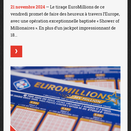
21 novembre 2024
— Le tirage EuroMillions de ce
vendredi promet de faire des heureux à travers l’Europe,
avec une opération exceptionnelle baptisée « Shower of
Millionaires ». En plus d’un jackpot impressionnant de
18...