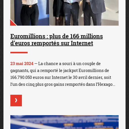
Euromillions : plus de 166 millions
d’euros remportés sur Internet
23 mai 2024
— La chance a souri à un couple de
gagnants, qui a remporté le jackpot Euromillions de
166.790.050 euros sur Internet le 30 avril dernier, soit
l’un des cinq plus gros gains remportés dans l’Hexago...