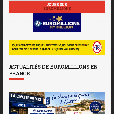
JOUER SUR
EUROMILLIONS
ACTUALITÉS DE EUROMILLIONS EN
FRANCE