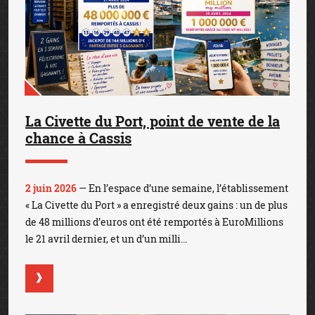
La Civette du Port, point de vente de la
chance à Cassis
2 juin 2026
— En l’espace d’une semaine, l’établissement
« La Civette du Port » a enregistré deux gains : un de plus
de 48 millions d’euros ont été remportés à EuroMillions
le 21 avril dernier, et un d’un milli...