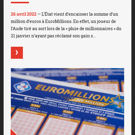
26 avril 2022
— L’État vient d’encaisser la somme d’un
million d’euros à EuroMillions. En effet, un joueur de
l’Aude tiré au sort lors de la « pluie de millionnaires » du
21 janvier n’ayant pas réclamé son gain s...