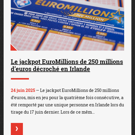
Le jackpot EuroMillions de 250 millions
d’euros décroché en Irlande
24 juin 2025
— Le jackpot EuroMillions de 250 millions
d’euros, mis en jeu pour la quatrième fois consécutive, a
été remporté par une unique personne en Irlande lors du
tirage du 17 juin dernier. Lors de ce mêm...