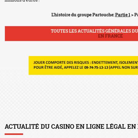
L'histoire du groupe Partouche:
Partie 1
> P
TOUTES LES ACTUALITÉS GÉNÉRALES DU
EN FRANCE
ACTUALITÉ DU CASINO EN LIGNE LÉGAL EN