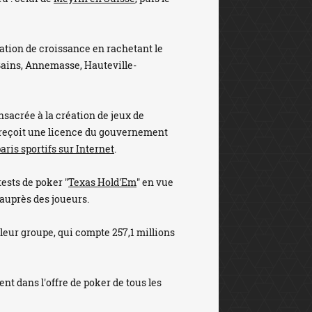
ration de croissance en rachetant le
Bains, Annemasse, Hauteville-
sacrée à la création de jeux de
ci reçoit une licence du gouvernement
aris sportifs sur Internet
.
ests de poker "
Texas Hold'Em
" en vue
 auprès des joueurs.
leur groupe, qui compte 257,1 millions
nt dans l'offre de poker de tous les