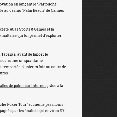
novation en lançant le "Partouche
oule au casino "Palm Beach" de Cannes
ociété Atlas Sports & Games et la
 maltaise qui lui permet d'exploiter
 Tabarka, avant de lancer le
es dans une cinquantaine
 remportée plusieurs fois au cours de
uros !
alles de poker sur Internet
grâce à la
ouche Poker Tour" accueille pas moins
gagnés par les finalistes) d'environ 5,7