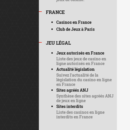
FRANCE
Casinos en France
Club de Jeux à Paris
JEU LÉGAL
Jeux autorisés en France
Liste des jeux de casino en
ligne autorisés en France
Actualité législation
Suivez l'actualité de la
législation du casino en ligne
en France
Sites agréés ANJ
Synthèse des sites agréés ANJ
de jeux en ligne
Sites interdits
Liste des casinos en ligne
interdits en France